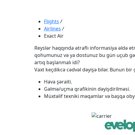
Flights
/
Airlines
/
Exact Air
Reyslər haqqında ətraflı informasiya əldə etmə
qohumunuz və ya dostunuz bu gün uçub gəlməli
artıq başlanmalı idi?
Vaxt keçdikcə cədvəl dəyişə bilər. Bunun bir ç
Hava şəraiti.
Gəlmə/uçma qrafikinin dəyişdirilməsi.
Müxtəlif texniki məqamlar və başqa obye