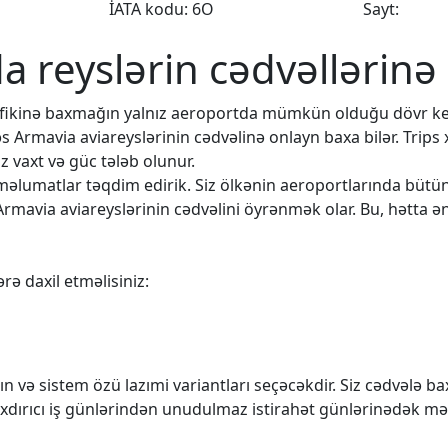
İATA kodu: 6O
Sayt:
da reyslərin cədvəllərinə
rafikinə baxmağın yalnız aeroportda mümkün olduğu dövr k
əs Armavia aviareyslərinin cədvəlinə onlayn baxa bilər. Trips
 vaxt və güc tələb olunur.
q məlumatlar təqdim edirik. Siz ölkənin aeroportlarında büt
Armavia aviareyslərinin cədvəlini öyrənmək olar. Bu, hətta ən
rə daxil etməlisiniz:
n və sistem özü lazımi variantları seçəcəkdir. Siz cədvələ 
rıxdırıcı iş günlərindən unudulmaz istirahət günlərinədək mə