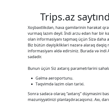
Trips.az saytın
Xoşbəxtlikdən, hava gəmilərinin hərəkət q
vurmaq lazım deyil. İndi arzu edən hər bir k
olan informasiyanı tapmaq üçün Sizə daha az
Biz bütün dəyişiklikləri nəzərə alaraq dəqi
informasiyanı əldə edirsiniz. Burada və indi 
sadədir.
Bunun üçün Siz axtarış parametrlərini sahələ
Gəlmə aeroportunu.
Təqvimdə lazim olan tarixi.
Sonra sadəcə olaraq “axtarış” düyməsini bası
məzuniyyətinizi planlaşdıracaqsınız. Axı, da