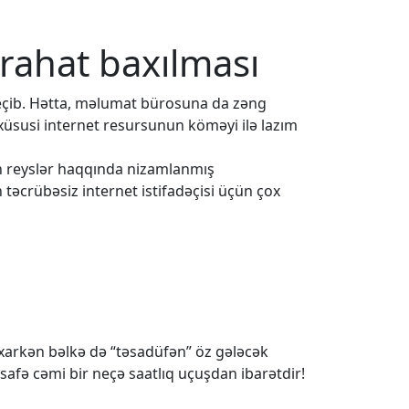
 rahat baxılması
eçib. Hətta, məlumat bürosuna da zəng
 xüsusi internet resursunun köməyi ilə lazım
ün reyslər haqqında nizamlanmış
 təcrübəsiz internet istifadəçisi üçün çox
baxarkən bəlkə də “təsadüfən” öz gələcək
safə cəmi bir neçə saatlıq uçuşdan ibarətdir!