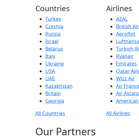
Countries
Airlines
Turkey
AZAL
Czechia
British A
Russia
Aeroflot
Israel
Lufthans
Belarus
Turkish Ai
Italy
Ryanair
Ukraine
Emirates
USA
Qatar Ai
UAE
Wizz Air
Kazakhstan
Air Franc
Britain
Air Astan
Georgia
American 
All Countries
All Airlines
Our Partners