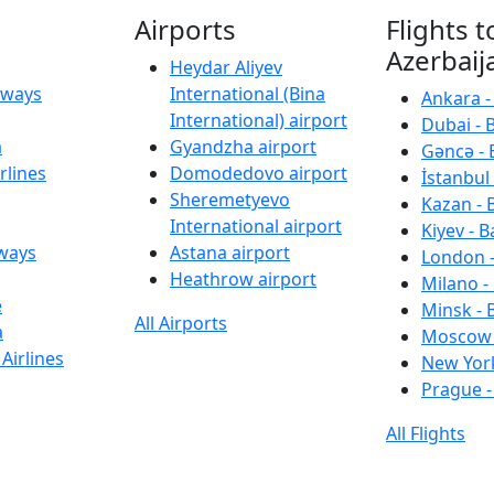
Airports
Flights t
Azerbaij
Heydar Aliyev
irways
International (Bina
Ankara -
International) airport
Dubai - 
a
Gyandzha airport
Gəncə - 
rlines
Domodedovo airport
İstanbul 
Sheremetyevo
Kazan - 
International airport
Kiyev - B
rways
Astana airport
London -
Heathrow airport
Milano -
e
Minsk - 
All Airports
a
Moscow 
Airlines
New York
Prague -
All Flights