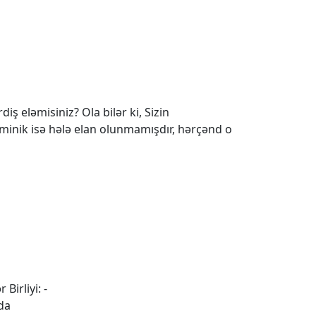
iş eləmisiniz? Ola bilər ki, Sizin
 minik isə hələ elan olunmamışdır, hərçənd o
 Birliyi: -
da