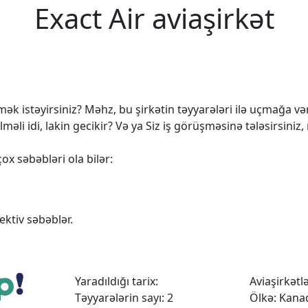
Exact Air aviaşirkət
k istəyirsiniz? Məhz, bu şirkətin təyyarələri ilə uçmağa vərd
 idi, lakin gecikir? Və ya Siz iş görüşməsinə tələsirsiniz,
ox səbəbləri ola bilər:
ktiv səbəblər.
Yaradıldığı tarix:
Aviaşirkətlər
Təyyarələrin sayı: 2
Ölkə: Kana