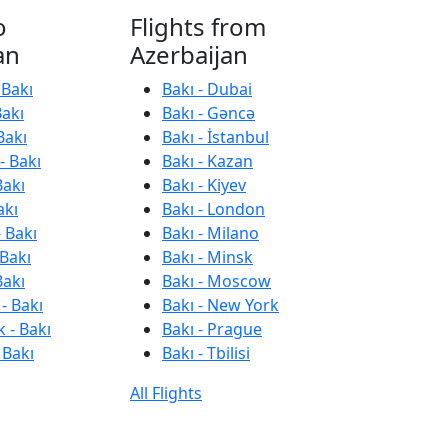
o
Flights from
an
Azerbaijan
 Bakı
Bakı - Dubai
Bakı
Bakı - Gəncə
Bakı
Bakı - İstanbul
- Bakı
Bakı - Kazan
Bakı
Bakı - Kiyev
akı
Bakı - London
 Bakı
Bakı - Milano
 Bakı
Bakı - Minsk
Bakı
Bakı - Moscow
- Bakı
Bakı - New York
 - Bakı
Bakı - Prague
 Bakı
Bakı - Tbilisi
All Flights