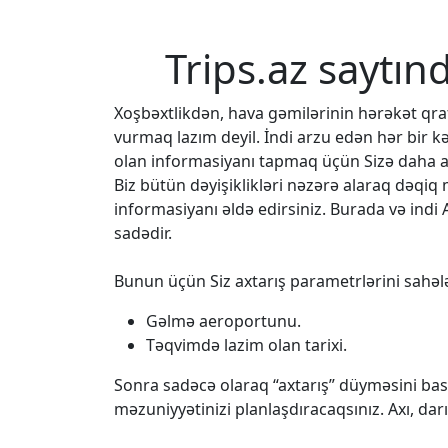
Trips.az saytın
Xoşbəxtlikdən, hava gəmilərinin hərəkət q
vurmaq lazım deyil. İndi arzu edən hər bir k
olan informasiyanı tapmaq üçün Sizə daha az
Biz bütün dəyişiklikləri nəzərə alaraq dəqi
informasiyanı əldə edirsiniz. Burada və indi 
sadədir.
Bunun üçün Siz axtarış parametrlərini sahələ
Gəlmə aeroportunu.
Təqvimdə lazim olan tarixi.
Sonra sadəcə olaraq “axtarış” düyməsini bası
məzuniyyətinizi planlaşdıracaqsınız. Axı, da