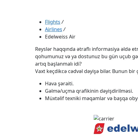
Flights
/
Airlines
/
Edelweiss Air
Reyslər haqqında ətraflı informasiya əldə etmə
qohumunuz və ya dostunuz bu gün uçub gəlməli
artıq başlanmalı idi?
Vaxt keçdikcə cədvəl dəyişə bilər. Bunun bir ç
Hava şəraiti.
Gəlmə/uçma qrafikinin dəyişdirilməsi.
Müxtəlif texniki məqamlar və başqa obye