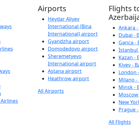
Airports
Flights t
Azerbaij
Heydar Aliyev
irways
International (Bina
Ankara -
International) airport
Dubai - 
a
Gyandzha airport
Gəncə - 
rlines
Domodedovo airport
İstanbul 
Sheremetyevo
Kazan - 
International airport
Kiyev - B
rways
Astana airport
London -
Heathrow airport
Milano -
e
Minsk - 
All Airports
a
Moscow 
Airlines
New York
Prague -
All Flights