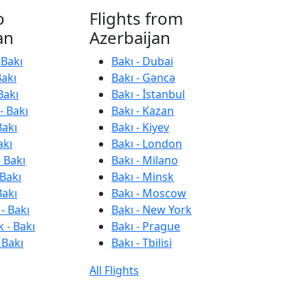
o
Flights from
an
Azerbaijan
 Bakı
Bakı - Dubai
Bakı
Bakı - Gəncə
Bakı
Bakı - İstanbul
- Bakı
Bakı - Kazan
Bakı
Bakı - Kiyev
akı
Bakı - London
 Bakı
Bakı - Milano
 Bakı
Bakı - Minsk
Bakı
Bakı - Moscow
- Bakı
Bakı - New York
 - Bakı
Bakı - Prague
 Bakı
Bakı - Tbilisi
All Flights