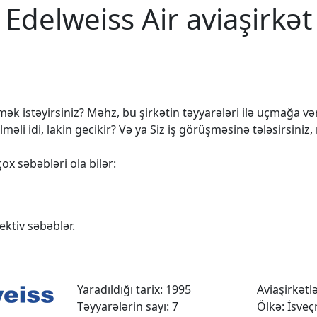
Edelweiss Air aviaşirkət
k istəyirsiniz? Məhz, bu şirkətin təyyarələri ilə uçmağa vərd
 idi, lakin gecikir? Və ya Siz iş görüşməsinə tələsirsiniz,
ox səbəbləri ola bilər:
ktiv səbəblər.
Yaradıldığı tarix: 1995
Aviaşirkətlər
Təyyarələrin sayı: 7
Ölkə: İsveç