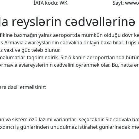
İATA kodu: WK
Sayt: www.
da reyslərin cədvəllərinə
rafikinə baxmağın yalnız aeroportda mümkün olduğu dövr k
əs Armavia aviareyslərinin cədvəlinə onlayn baxa bilər. Trips
 vaxt və güc tələb olunur.
q məlumatlar təqdim edirik. Siz ölkənin aeroportlarında büt
Armavia aviareyslərinin cədvəlini öyrənmək olar. Bu, hətta ən
rə daxil etməlisiniz:
n və sistem özü lazımi variantları seçəcəkdir. Siz cədvələ 
rıxdırıcı iş günlərindən unudulmaz istirahət günlərinədək mə