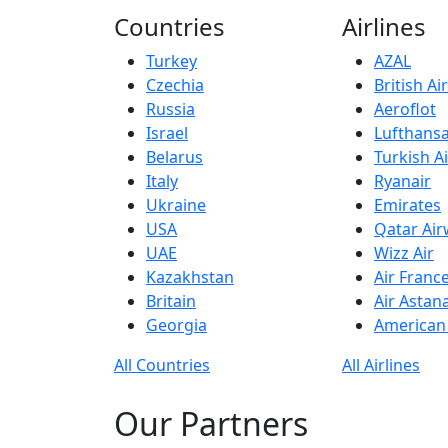
Countries
Airlines
Turkey
AZAL
Czechia
British A
Russia
Aeroflot
Israel
Lufthans
Belarus
Turkish Ai
Italy
Ryanair
Ukraine
Emirates
USA
Qatar Ai
UAE
Wizz Air
Kazakhstan
Air Franc
Britain
Air Astan
Georgia
American 
All Countries
All Airlines
Our Partners