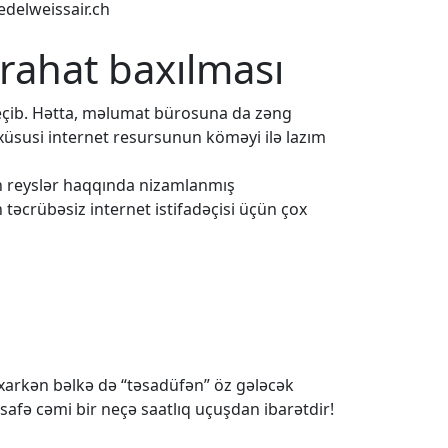
edelweissair.ch
 rahat baxılması
eçib. Hətta, məlumat bürosuna da zəng
 xüsusi internet resursunun köməyi ilə lazım
ün reyslər haqqında nizamlanmış
 təcrübəsiz internet istifadəçisi üçün çox
baxarkən bəlkə də “təsadüfən” öz gələcək
safə cəmi bir neçə saatlıq uçuşdan ibarətdir!