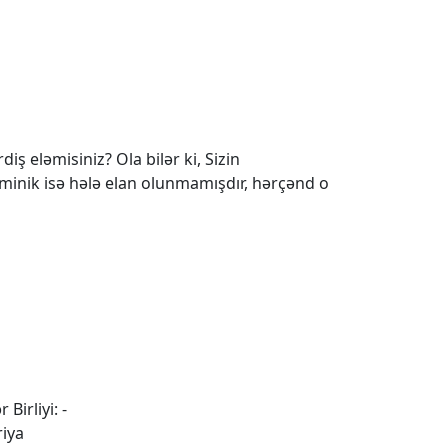
iş eləmisiniz? Ola bilər ki, Sizin
 minik isə hələ elan olunmamışdır, hərçənd o
 Birliyi: -
riya