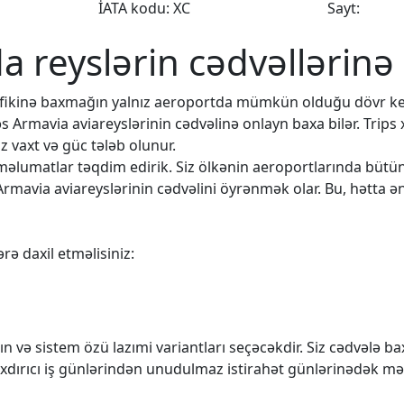
İATA kodu: XC
Sayt:
da reyslərin cədvəllərinə
rafikinə baxmağın yalnız aeroportda mümkün olduğu dövr k
əs Armavia aviareyslərinin cədvəlinə onlayn baxa bilər. Trips
 vaxt və güc tələb olunur.
q məlumatlar təqdim edirik. Siz ölkənin aeroportlarında büt
Armavia aviareyslərinin cədvəlini öyrənmək olar. Bu, hətta ən
rə daxil etməlisiniz:
n və sistem özü lazımi variantları seçəcəkdir. Siz cədvələ 
rıxdırıcı iş günlərindən unudulmaz istirahət günlərinədək mə