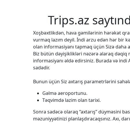
Trips.az saytın
Xoşbəxtlikdən, hava gəmilərinin hərəkət q
vurmaq lazım deyil. İndi arzu edən hər bir k
olan informasiyanı tapmaq üçün Sizə daha az
Biz bütün dəyişiklikləri nəzərə alaraq dəqi
informasiyanı əldə edirsiniz. Burada və indi 
sadədir.
Bunun üçün Siz axtarış parametrlərini sahələ
Gəlmə aeroportunu.
Təqvimdə lazim olan tarixi.
Sonra sadəcə olaraq “axtarış” düyməsini bası
məzuniyyətinizi planlaşdıracaqsınız. Axı, da