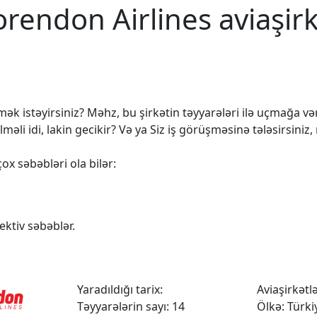
rendon Airlines aviaşir
k istəyirsiniz? Məhz, bu şirkətin təyyarələri ilə uçmağa vərd
 idi, lakin gecikir? Və ya Siz iş görüşməsinə tələsirsiniz,
ox səbəbləri ola bilər:
ktiv səbəblər.
Yaradıldığı tarix:
Aviaşirkətlər
Təyyarələrin sayı: 14
Ölkə: Türki