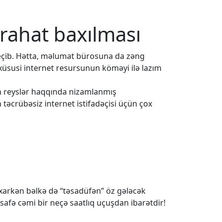
 rahat baxılması
eçib. Hətta, məlumat bürosuna da zəng
 xüsusi internet resursunun köməyi ilə lazım
ün reyslər haqqında nizamlanmış
 təcrübəsiz internet istifadəçisi üçün çox
baxarkən bəlkə də “təsadüfən” öz gələcək
safə cəmi bir neçə saatlıq uçuşdan ibarətdir!