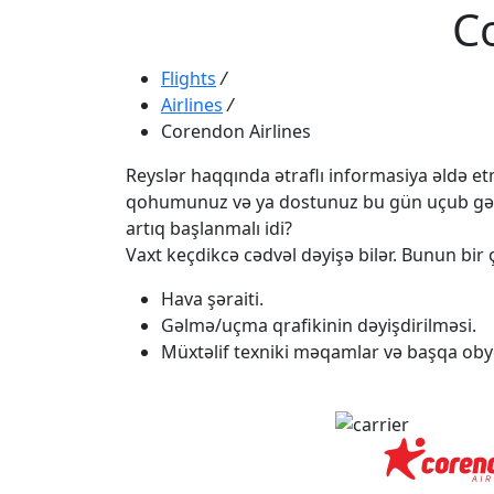
Co
Flights
/
Airlines
/
Corendon Airlines
Reyslər haqqında ətraflı informasiya əldə etmə
qohumunuz və ya dostunuz bu gün uçub gəlməli
artıq başlanmalı idi?
Vaxt keçdikcə cədvəl dəyişə bilər. Bunun bir ç
Hava şəraiti.
Gəlmə/uçma qrafikinin dəyişdirilməsi.
Müxtəlif texniki məqamlar və başqa obye