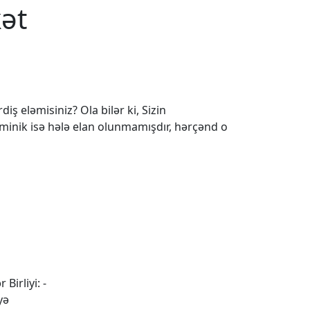
kət
iş eləmisiniz? Ola bilər ki, Sizin
 minik isə hələ elan olunmamışdır, hərçənd o
 Birliyi: -
yə