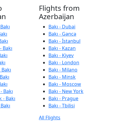
o
Flights from
an
Azerbaijan
 Bakı
Bakı - Dubai
Bakı
Bakı - Gəncə
Bakı
Bakı - İstanbul
- Bakı
Bakı - Kazan
Bakı
Bakı - Kiyev
akı
Bakı - London
 Bakı
Bakı - Milano
 Bakı
Bakı - Minsk
Bakı
Bakı - Moscow
- Bakı
Bakı - New York
 - Bakı
Bakı - Prague
 Bakı
Bakı - Tbilisi
All Flights