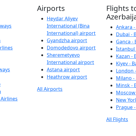
Airports
Flights t
Azerbaij
Heydar Aliyev
irways
International (Bina
Ankara -
International) airport
Dubai - 
a
Gyandzha airport
Gəncə - 
rlines
Domodedovo airport
İstanbul 
Sheremetyevo
Kazan - 
International airport
Kiyev - B
rways
Astana airport
London -
Heathrow airport
Milano -
e
Minsk - 
All Airports
a
Moscow 
Airlines
New York
Prague -
All Flights