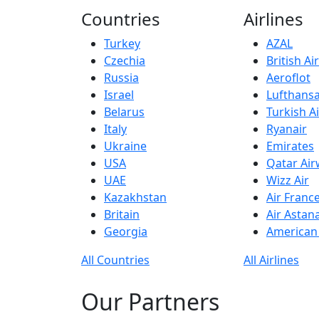
Countries
Airlines
Turkey
AZAL
Czechia
British A
Russia
Aeroflot
Israel
Lufthans
Belarus
Turkish Ai
Italy
Ryanair
Ukraine
Emirates
USA
Qatar Ai
UAE
Wizz Air
Kazakhstan
Air Franc
Britain
Air Astan
Georgia
American 
All Countries
All Airlines
Our Partners