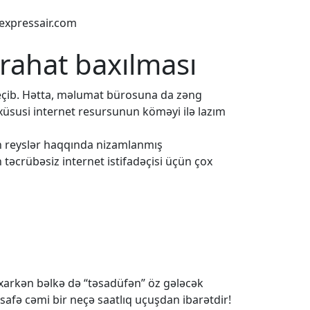
xpressair.com
 rahat baxılması
eçib. Hətta, məlumat bürosuna da zəng
 xüsusi internet resursunun köməyi ilə lazım
ün reyslər haqqında nizamlanmış
 təcrübəsiz internet istifadəçisi üçün çox
baxarkən bəlkə də “təsadüfən” öz gələcək
safə cəmi bir neçə saatlıq uçuşdan ibarətdir!