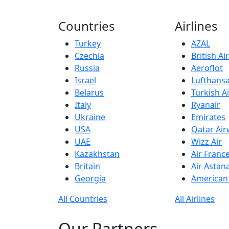
Countries
Airlines
Turkey
AZAL
Czechia
British A
Russia
Aeroflot
Israel
Lufthans
Belarus
Turkish Ai
Italy
Ryanair
Ukraine
Emirates
USA
Qatar Ai
UAE
Wizz Air
Kazakhstan
Air Franc
Britain
Air Astan
Georgia
American 
All Countries
All Airlines
Our Partners