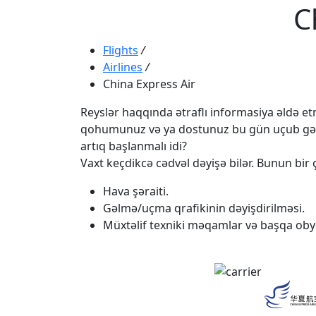
C
Flights
/
Airlines
/
China Express Air
Reyslər haqqında ətraflı informasiya əldə etmə
qohumunuz və ya dostunuz bu gün uçub gəlməli
artıq başlanmalı idi?
Vaxt keçdikcə cədvəl dəyişə bilər. Bunun bir ç
Hava şəraiti.
Gəlmə/uçma qrafikinin dəyişdirilməsi.
Müxtəlif texniki məqamlar və başqa obye