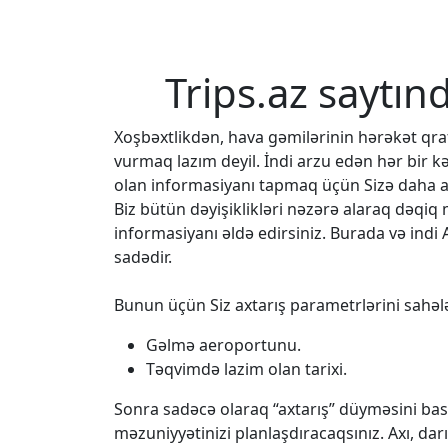
Trips.az saytın
Xoşbəxtlikdən, hava gəmilərinin hərəkət q
vurmaq lazım deyil. İndi arzu edən hər bir k
olan informasiyanı tapmaq üçün Sizə daha az
Biz bütün dəyişiklikləri nəzərə alaraq dəqi
informasiyanı əldə edirsiniz. Burada və indi 
sadədir.
Bunun üçün Siz axtarış parametrlərini sahələ
Gəlmə aeroportunu.
Təqvimdə lazim olan tarixi.
Sonra sadəcə olaraq “axtarış” düyməsini bası
məzuniyyətinizi planlaşdıracaqsınız. Axı, da