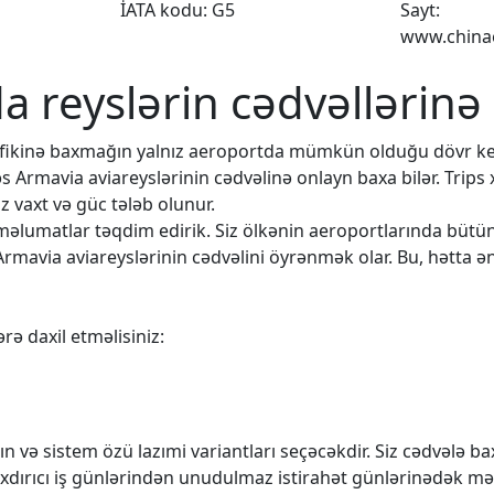
İATA kodu: G5
Sayt:
www.chinae
da reyslərin cədvəllərinə
rafikinə baxmağın yalnız aeroportda mümkün olduğu dövr k
əs Armavia aviareyslərinin cədvəlinə onlayn baxa bilər. Trips
 vaxt və güc tələb olunur.
q məlumatlar təqdim edirik. Siz ölkənin aeroportlarında büt
Armavia aviareyslərinin cədvəlini öyrənmək olar. Bu, hətta ən
rə daxil etməlisiniz:
n və sistem özü lazımi variantları seçəcəkdir. Siz cədvələ 
rıxdırıcı iş günlərindən unudulmaz istirahət günlərinədək mə