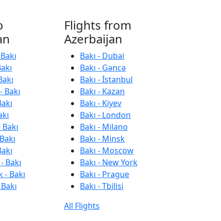
o
Flights from
an
Azerbaijan
 Bakı
Bakı - Dubai
Bakı
Bakı - Gəncə
Bakı
Bakı - İstanbul
- Bakı
Bakı - Kazan
Bakı
Bakı - Kiyev
akı
Bakı - London
 Bakı
Bakı - Milano
 Bakı
Bakı - Minsk
Bakı
Bakı - Moscow
- Bakı
Bakı - New York
 - Bakı
Bakı - Prague
 Bakı
Bakı - Tbilisi
All Flights