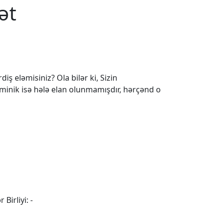
ət
iş eləmisiniz? Ola bilər ki, Sizin
 minik isə hələ elan olunmamışdır, hərçənd o
 Birliyi: -