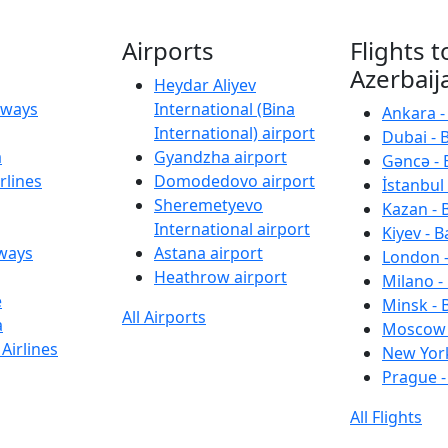
Airports
Flights t
Azerbaij
Heydar Aliyev
irways
International (Bina
Ankara -
International) airport
Dubai - 
a
Gyandzha airport
Gəncə - 
rlines
Domodedovo airport
İstanbul 
Sheremetyevo
Kazan - 
International airport
Kiyev - B
rways
Astana airport
London -
Heathrow airport
Milano -
e
Minsk - 
All Airports
a
Moscow 
Airlines
New York
Prague -
All Flights