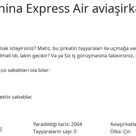
hina Express Air aviaşirk
k istəyirsiniz? Məhz, bu şirkətin təyyarələri ilə uçmağa vərd
 idi, lakin gecikir? Və ya Siz iş görüşməsinə tələsirsiniz,
ox səbəbləri ola bilər:
ktiv səbəblər.
Yaradıldığı tarix: 2004
Aviaşirkətlər
Təyyarələrin sayı: 0
Ölkə: Çin