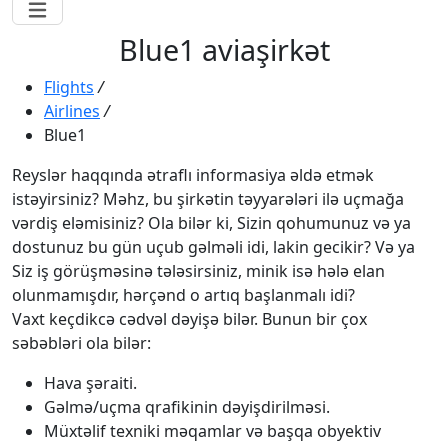
Blue1 aviaşirkət
Flights
/
Airlines
/
Blue1
Reyslər haqqında ətraflı informasiya əldə etmək
istəyirsiniz? Məhz, bu şirkətin təyyarələri ilə uçmağa
vərdiş eləmisiniz? Ola bilər ki, Sizin qohumunuz və ya
dostunuz bu gün uçub gəlməli idi, lakin gecikir? Və ya
Siz iş görüşməsinə tələsirsiniz, minik isə hələ elan
olunmamışdır, hərçənd o artıq başlanmalı idi?
Vaxt keçdikcə cədvəl dəyişə bilər. Bunun bir çox
səbəbləri ola bilər:
Hava şəraiti.
Gəlmə/uçma qrafikinin dəyişdirilməsi.
Müxtəlif texniki məqamlar və başqa obyektiv