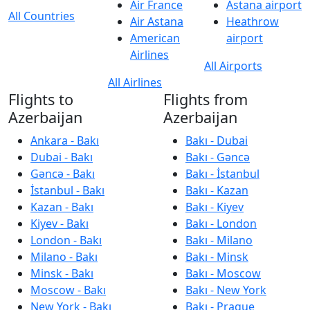
Air France
Astana airport
All Countries
Air Astana
Heathrow
American
airport
Airlines
All Airports
All Airlines
Flights to
Flights from
Azerbaijan
Azerbaijan
Ankara - Bakı
Bakı - Dubai
Dubai - Bakı
Bakı - Gəncə
Gəncə - Bakı
Bakı - İstanbul
İstanbul - Bakı
Bakı - Kazan
Kazan - Bakı
Bakı - Kiyev
Kiyev - Bakı
Bakı - London
London - Bakı
Bakı - Milano
Milano - Bakı
Bakı - Minsk
Minsk - Bakı
Bakı - Moscow
Moscow - Bakı
Bakı - New York
New York - Bakı
Bakı - Prague