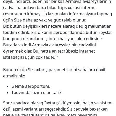
deyil. İndi arzu edən hər bir kəs Armavia aviareyslərinin
cədvəlinə onlayn baxa bilər. Trips xüsusi internet
resursunun köməyi ilə lazım olan informasiyanı tapmaq
üçün Sizə daha az vaxt və güc tələb olunur.
Biz bütün dəyişiklikləri nəzərə alaraq dəqiq məlumatlar
təqdim edirik. Siz ölkənin aeroportlarında bütün reyslər
haqqında nizamlanmış informasiyanı əldə edirsiniz.
Burada və indi Armavia aviareyslərinin cədvəlini
öyrənmək olar. Bu, hətta ən təcrübəsiz internet
istifadəçisi üçün çox sadədir.
Bunun üçün Siz axtarış parametrlərini sahələrə daxil
etməlisiniz:
Gəlmə aeroportunu.
Təqvimdə lazim olan tarixi.
Sonra sadəcə olaraq “axtarış” düyməsini basın və sistem
özü lazımi variantları seçəcəkdir. Siz cədvələ baxarkən
bəlkə də “təsadüfən” öz gələcək məzuniyyətinizi