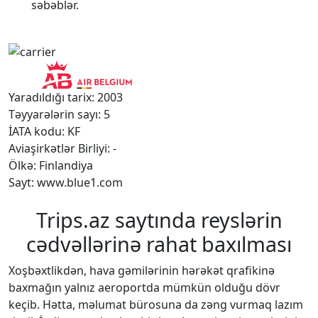
səbəblər.
Yaradıldığı tarix: 2003
Təyyarələrin sayı: 5
İATA kodu: KF
Aviaşirkətlər Birliyi: -
Ölkə: Finlandiya
Sayt: www.blue1.com
Trips.az saytında reyslərin
cədvəllərinə rahat baxılması
Xoşbəxtlikdən, hava gəmilərinin hərəkət qrafikinə
baxmağın yalnız aeroportda mümkün olduğu dövr
keçib. Hətta, məlumat bürosuna da zəng vurmaq lazım