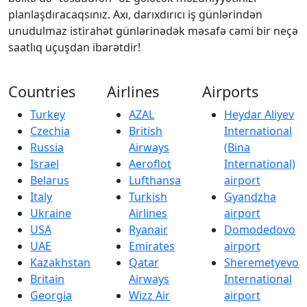
planlaşdıracaqsınız. Axı, darıxdırıcı iş günlərindən
unudulmaz istirahət günlərinədək məsafə cəmi bir neçə
saatlıq uçuşdan ibarətdir!
Countries
Airlines
Airports
Turkey
AZAL
Heydar Aliyev
Czechia
British
International
Russia
Airways
(Bina
Israel
Aeroflot
International)
Belarus
Lufthansa
airport
Italy
Turkish
Gyandzha
Ukraine
Airlines
airport
USA
Ryanair
Domodedovo
UAE
Emirates
airport
Kazakhstan
Qatar
Sheremetyevo
Britain
Airways
International
Georgia
Wizz Air
airport