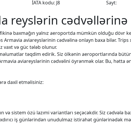
İATA kodu: J8
Sayt:
da reyslərin cədvəllərinə
rafikinə baxmağın yalnız aeroportda mümkün olduğu dövr k
əs Armavia aviareyslərinin cədvəlinə onlayn baxa bilər. Trips
 vaxt və güc tələb olunur.
q məlumatlar təqdim edirik. Siz ölkənin aeroportlarında büt
Armavia aviareyslərinin cədvəlini öyrənmək olar. Bu, hətta ən
rə daxil etməlisiniz:
n və sistem özü lazımi variantları seçəcəkdir. Siz cədvələ 
rıxdırıcı iş günlərindən unudulmaz istirahət günlərinədək mə