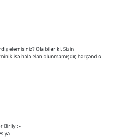
iş eləmisiniz? Ola bilər ki, Sizin
 minik isə hələ elan olunmamışdır, hərçənd o
 Birliyi: -
ysiya