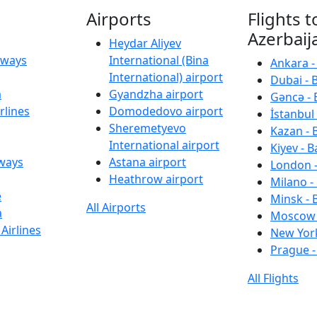
Airports
Flights t
Azerbaij
Heydar Aliyev
irways
International (Bina
Ankara -
International) airport
Dubai - 
a
Gyandzha airport
Gəncə - 
rlines
Domodedovo airport
İstanbul 
Sheremetyevo
Kazan - 
International airport
Kiyev - B
rways
Astana airport
London -
Heathrow airport
Milano -
e
Minsk - 
All Airports
a
Moscow 
Airlines
New York
Prague -
All Flights