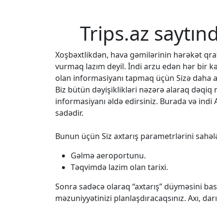
Trips.az saytın
Xoşbəxtlikdən, hava gəmilərinin hərəkət q
vurmaq lazım deyil. İndi arzu edən hər bir k
olan informasiyanı tapmaq üçün Sizə daha az
Biz bütün dəyişiklikləri nəzərə alaraq dəqi
informasiyanı əldə edirsiniz. Burada və indi 
sadədir.
Bunun üçün Siz axtarış parametrlərini sahələ
Gəlmə aeroportunu.
Təqvimdə lazim olan tarixi.
Sonra sadəcə olaraq “axtarış” düyməsini bası
məzuniyyətinizi planlaşdıracaqsınız. Axı, da