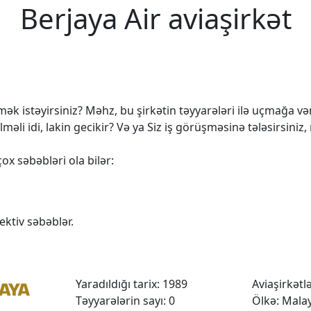
Berjaya Air aviaşirkət
k istəyirsiniz? Məhz, bu şirkətin təyyarələri ilə uçmağa vərd
 idi, lakin gecikir? Və ya Siz iş görüşməsinə tələsirsiniz,
ox səbəbləri ola bilər:
ktiv səbəblər.
Yaradıldığı tarix: 1989
Aviaşirkətlər
Təyyarələrin sayı: 0
Ölkə: Mala