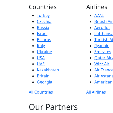
Countries
Airlines
Turkey
AZAL
Czechia
British A
Russia
Aeroflot
Israel
Lufthans
Belarus
Turkish Ai
Italy
Ryanair
Ukraine
Emirates
USA
Qatar Ai
UAE
Wizz Air
Kazakhstan
Air Franc
Britain
Air Astan
Georgia
American 
All Countries
All Airlines
Our Partners