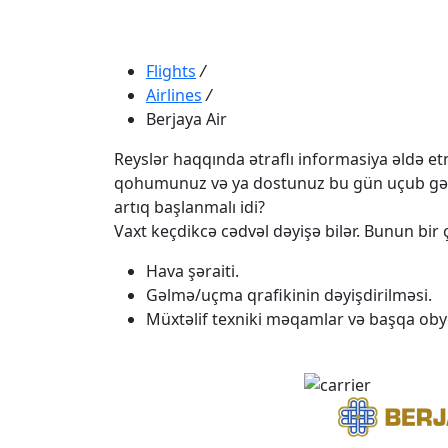
Flights
/
Airlines
/
Berjaya Air
Reyslər haqqında ətraflı informasiya əldə etmə
qohumunuz və ya dostunuz bu gün uçub gəlməli
artıq başlanmalı idi?
Vaxt keçdikcə cədvəl dəyişə bilər. Bunun bir ç
Hava şəraiti.
Gəlmə/uçma qrafikinin dəyişdirilməsi.
Müxtəlif texniki məqamlar və başqa obye