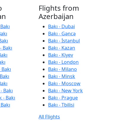
o
Flights from
an
Azerbaijan
 Bakı
Bakı - Dubai
Bakı
Bakı - Gəncə
Bakı
Bakı - İstanbul
- Bakı
Bakı - Kazan
Bakı
Bakı - Kiyev
akı
Bakı - London
 Bakı
Bakı - Milano
 Bakı
Bakı - Minsk
Bakı
Bakı - Moscow
- Bakı
Bakı - New York
 - Bakı
Bakı - Prague
 Bakı
Bakı - Tbilisi
All Flights