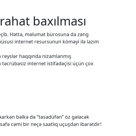
 rahat baxılması
eçib. Hətta, məlumat bürosuna da zəng
 xüsusi internet resursunun köməyi ilə lazım
ün reyslər haqqında nizamlanmış
 təcrübəsiz internet istifadəçisi üçün çox
baxarkən bəlkə də “təsadüfən” öz gələcək
safə cəmi bir neçə saatlıq uçuşdan ibarətdir!