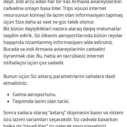
deyil. İndi arzu edən hər bir kəs Armavia aviareyslərinin
cədvəlinə onlayn baxa bilər. Trips xüsusi internet
resursunun köməyi ilə lazım olan informasiyanı tapmaq
üçün Sizə daha az vaxt və güc tələb olunur.
Biz bütün dəyişiklikləri nəzərə alaraq dəqiq məlumatlar
təqdim edirik. Siz ölkənin aeroportlarında bütün reyslər
haqqında nizamlanmış informasiyanı əldə edirsiniz.
Burada və indi Armavia aviareyslərinin cədvəlini
öyrənmək olar. Bu, hətta ən təcrübəsiz internet
istifadəçisi üçün çox sadədir.
Bunun üçün Siz axtarış parametrlərini sahələrə daxil
etməlisiniz:
Gəlmə aeroportunu.
Təqvimdə lazim olan tarixi.
Sonra sadəcə olaraq “axtarış” düyməsini basın və sistem
özü lazımi variantları seçəcəkdir. Siz cədvələ baxarkən
bəlkə də “təsadüfən” öz gələcək məzuniyyətinizi