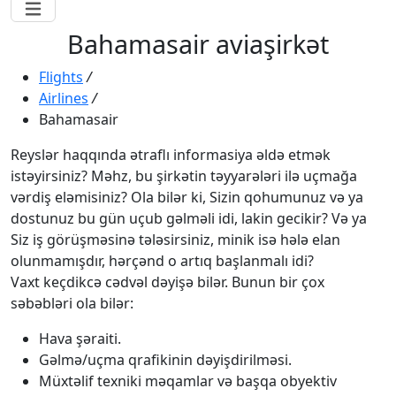
Bahamasair aviaşirkət
Flights
/
Airlines
/
Bahamasair
Reyslər haqqında ətraflı informasiya əldə etmək
istəyirsiniz? Məhz, bu şirkətin təyyarələri ilə uçmağa
vərdiş eləmisiniz? Ola bilər ki, Sizin qohumunuz və ya
dostunuz bu gün uçub gəlməli idi, lakin gecikir? Və ya
Siz iş görüşməsinə tələsirsiniz, minik isə hələ elan
olunmamışdır, hərçənd o artıq başlanmalı idi?
Vaxt keçdikcə cədvəl dəyişə bilər. Bunun bir çox
səbəbləri ola bilər:
Hava şəraiti.
Gəlmə/uçma qrafikinin dəyişdirilməsi.
Müxtəlif texniki məqamlar və başqa obyektiv