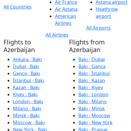
Air France
Astana airport
All Countries
Air Astana
Heathrow
American
airport
Airlines
All Airports
All Airlines
Flights to
Flights from
Azerbaijan
Azerbaijan
Ankara - Bakı
Bakı - Dubai
Dubai - Bakı
Bakı - Gəncə
Gəncə - Bakı
Bakı - İstanbul
İstanbul - Bakı
Bakı - Kazan
Kazan - Bakı
Bakı - Kiyev
Kiyev - Bakı
Bakı - London
London - Bakı
Bakı - Milano
Milano - Bakı
Bakı - Minsk
Minsk - Bakı
Bakı - Moscow
Moscow - Bakı
Bakı - New York
New York - Bakı
Bakı - Prague