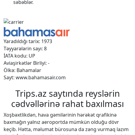
səbəblər.
Yaradıldığı tarix: 1973
Təyyarələrin sayı: 8
İATA kodu: UP
Aviaşirkətlər Birliyi: -
Ölkə: Bahamalar
Sayt: www.bahamasair.com
Trips.az saytında reyslərin
cədvəllərinə rahat baxılması
Xoşbəxtlikdən, hava gəmilərinin hərəkət qrafikinə
baxmağın yalnız aeroportda mümkün olduğu dövr
keçib. Hətta, məlumat bürosuna da zəng vurmaq lazım