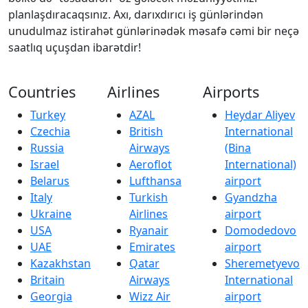
planlaşdıracaqsınız. Axı, darıxdırıcı iş günlərindən
unudulmaz istirahət günlərinədək məsafə cəmi bir neçə
saatlıq uçuşdan ibarətdir!
Countries
Airlines
Airports
Turkey
AZAL
Heydar Aliyev
Czechia
British
International
Russia
Airways
(Bina
Israel
Aeroflot
International)
Belarus
Lufthansa
airport
Italy
Turkish
Gyandzha
Ukraine
Airlines
airport
USA
Ryanair
Domodedovo
UAE
Emirates
airport
Kazakhstan
Qatar
Sheremetyevo
Britain
Airways
International
Georgia
Wizz Air
airport