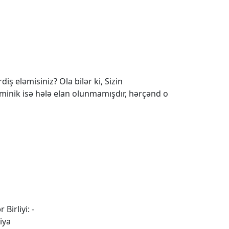
iş eləmisiniz? Ola bilər ki, Sizin
 minik isə hələ elan olunmamışdır, hərçənd o
 Birliyi: -
iya