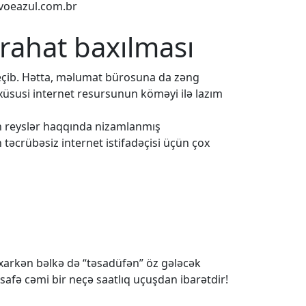
voeazul.com.br
 rahat baxılması
eçib. Hətta, məlumat bürosuna da zəng
 xüsusi internet resursunun köməyi ilə lazım
ün reyslər haqqında nizamlanmış
 təcrübəsiz internet istifadəçisi üçün çox
baxarkən bəlkə də “təsadüfən” öz gələcək
safə cəmi bir neçə saatlıq uçuşdan ibarətdir!