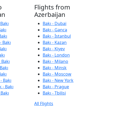
o
Flights from
an
Azerbaijan
 Bakı
Bakı - Dubai
Bakı
Bakı - Gəncə
Bakı
Bakı - İstanbul
- Bakı
Bakı - Kazan
Bakı
Bakı - Kiyev
akı
Bakı - London
 Bakı
Bakı - Milano
 Bakı
Bakı - Minsk
Bakı
Bakı - Moscow
- Bakı
Bakı - New York
 - Bakı
Bakı - Prague
 Bakı
Bakı - Tbilisi
All Flights