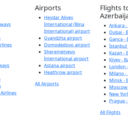
Airports
Flights t
Azerbaij
Heydar Aliyev
irways
International (Bina
Ankara -
International) airport
Dubai - 
a
Gyandzha airport
Gəncə - 
rlines
Domodedovo airport
İstanbul 
Sheremetyevo
Kazan - 
International airport
Kiyev - B
rways
Astana airport
London -
Heathrow airport
Milano -
e
Minsk - 
All Airports
a
Moscow 
Airlines
New York
Prague -
All Flights