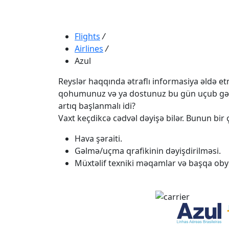
Flights
/
Airlines
/
Azul
Reyslər haqqında ətraflı informasiya əldə etmə
qohumunuz və ya dostunuz bu gün uçub gəlməli
artıq başlanmalı idi?
Vaxt keçdikcə cədvəl dəyişə bilər. Bunun bir ç
Hava şəraiti.
Gəlmə/uçma qrafikinin dəyişdirilməsi.
Müxtəlif texniki məqamlar və başqa obye