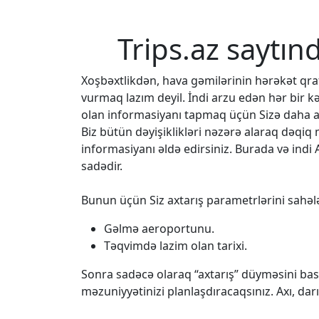
Trips.az saytın
Xoşbəxtlikdən, hava gəmilərinin hərəkət q
vurmaq lazım deyil. İndi arzu edən hər bir k
olan informasiyanı tapmaq üçün Sizə daha az
Biz bütün dəyişiklikləri nəzərə alaraq dəqi
informasiyanı əldə edirsiniz. Burada və indi 
sadədir.
Bunun üçün Siz axtarış parametrlərini sahələ
Gəlmə aeroportunu.
Təqvimdə lazim olan tarixi.
Sonra sadəcə olaraq “axtarış” düyməsini bası
məzuniyyətinizi planlaşdıracaqsınız. Axı, da