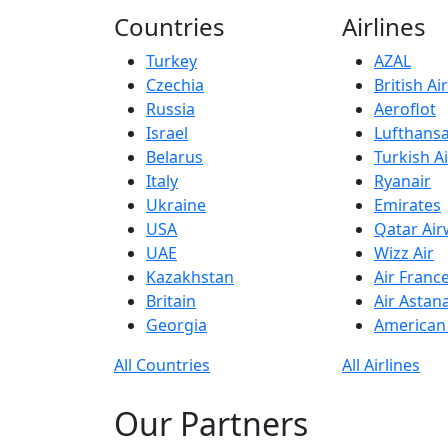
Countries
Airlines
Turkey
AZAL
Czechia
British A
Russia
Aeroflot
Israel
Lufthans
Belarus
Turkish Ai
Italy
Ryanair
Ukraine
Emirates
USA
Qatar Ai
UAE
Wizz Air
Kazakhstan
Air Franc
Britain
Air Astan
Georgia
American 
All Countries
All Airlines
Our Partners