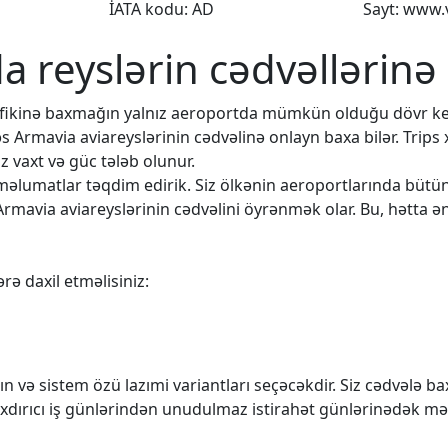
İATA kodu: AD
Sayt: www.
da reyslərin cədvəllərinə
rafikinə baxmağın yalnız aeroportda mümkün olduğu dövr k
əs Armavia aviareyslərinin cədvəlinə onlayn baxa bilər. Trips
 vaxt və güc tələb olunur.
q məlumatlar təqdim edirik. Siz ölkənin aeroportlarında büt
Armavia aviareyslərinin cədvəlini öyrənmək olar. Bu, hətta ən
rə daxil etməlisiniz:
n və sistem özü lazımi variantları seçəcəkdir. Siz cədvələ 
rıxdırıcı iş günlərindən unudulmaz istirahət günlərinədək mə