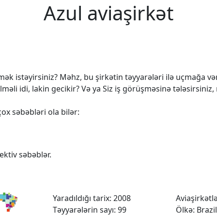
Azul aviaşirkət
k istəyirsiniz? Məhz, bu şirkətin təyyarələri ilə uçmağa vərd
 idi, lakin gecikir? Və ya Siz iş görüşməsinə tələsirsiniz,
ox səbəbləri ola bilər:
ktiv səbəblər.
Yaradıldığı tarix: 2008
Aviaşirkətlər
Təyyarələrin sayı: 99
Ölkə: Brazil