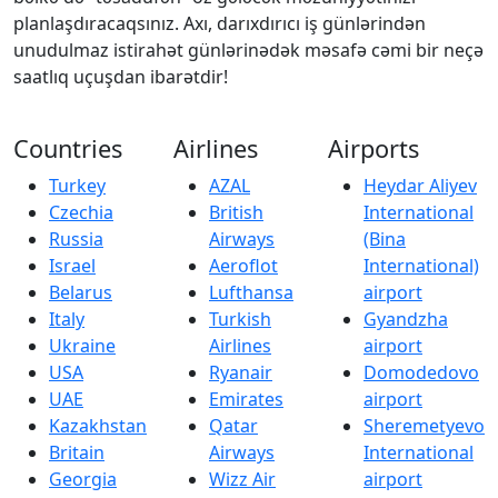
planlaşdıracaqsınız. Axı, darıxdırıcı iş günlərindən
unudulmaz istirahət günlərinədək məsafə cəmi bir neçə
saatlıq uçuşdan ibarətdir!
Countries
Airlines
Airports
Turkey
AZAL
Heydar Aliyev
Czechia
British
International
Russia
Airways
(Bina
Israel
Aeroflot
International)
Belarus
Lufthansa
airport
Italy
Turkish
Gyandzha
Ukraine
Airlines
airport
USA
Ryanair
Domodedovo
UAE
Emirates
airport
Kazakhstan
Qatar
Sheremetyevo
Britain
Airways
International
Georgia
Wizz Air
airport