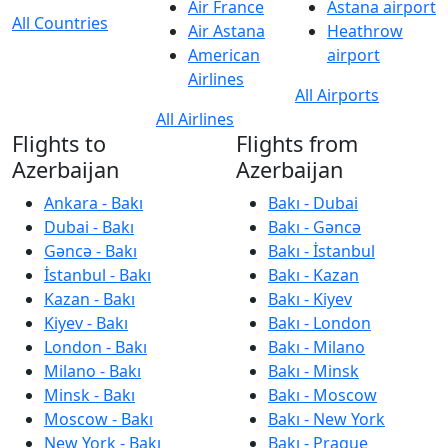
Air France
Astana airport
All Countries
Air Astana
Heathrow
American
airport
Airlines
All Airports
All Airlines
Flights to
Flights from
Azerbaijan
Azerbaijan
Ankara - Bakı
Bakı - Dubai
Dubai - Bakı
Bakı - Gəncə
Gəncə - Bakı
Bakı - İstanbul
İstanbul - Bakı
Bakı - Kazan
Kazan - Bakı
Bakı - Kiyev
Kiyev - Bakı
Bakı - London
London - Bakı
Bakı - Milano
Milano - Bakı
Bakı - Minsk
Minsk - Bakı
Bakı - Moscow
Moscow - Bakı
Bakı - New York
New York - Bakı
Bakı - Prague