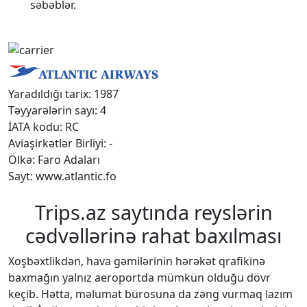
səbəblər.
Yaradıldığı tarix: 1987
Təyyarələrin sayı: 4
İATA kodu: RC
Aviaşirkətlər Birliyi: -
Ölkə: Faro Adaları
Sayt: www.atlantic.fo
Trips.az saytında reyslərin
cədvəllərinə rahat baxılması
Xoşbəxtlikdən, hava gəmilərinin hərəkət qrafikinə
baxmağın yalnız aeroportda mümkün olduğu dövr
keçib. Hətta, məlumat bürosuna da zəng vurmaq lazım