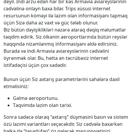
deyil. İndi arzu edən hər bir kəs Armavia aviareyslərinin
cədvəlinə onlayn baxa bilər. Trips xüsusi internet
resursunun köməyi ilə lazım olan informasiyanı tapmaq
üçün Sizə daha az vaxt və güc tələb olunur.
Biz bütün dəyişiklikləri nəzərə alaraq dəqiq məlumatlar
təqdim edirik. Siz ölkənin aeroportlarında bütün reyslər
haqqında nizamlanmış informasiyanı əldə edirsiniz.
Burada və indi Armavia aviareyslərinin cədvəlini
öyrənmək olar. Bu, hətta ən təcrübəsiz internet
istifadəçisi üçün çox sadədir.
Bunun üçün Siz axtarış parametrlərini sahələrə daxil
etməlisiniz:
Gəlmə aeroportunu.
Təqvimdə lazim olan tarixi.
Sonra sadəcə olaraq “axtarış” düyməsini basın və sistem
özü lazımi variantları seçəcəkdir. Siz cədvələ baxarkən
bəlkə də “təsadüfən” öz gələcək məzuniyyətinizi