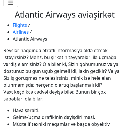
Atlantic Airways aviaşirkət
Flights
/
Airlines
/
Atlantic Airways
Reyslər haqqında ətraflı informasiya əldə etmək
istəyirsiniz? Məhz, bu şirkətin təyyarələri ilə uçmağa
vərdiş eləmisiniz? Ola bilər ki, Sizin qohumunuz və ya
dostunuz bu gün uçub gəlməli idi, lakin gecikir? Və ya
Siz iş görüşməsinə tələsirsiniz, minik isə hələ elan
olunmamışdır, hərçənd o artıq başlanmalı idi?
Vaxt keçdikcə cədvəl dəyişə bilər. Bunun bir çox
səbəbləri ola bilər:
Hava şəraiti.
Gəlmə/uçma qrafikinin dəyişdirilməsi.
Müxtəlif texniki məqamlar və başqa obyektiv