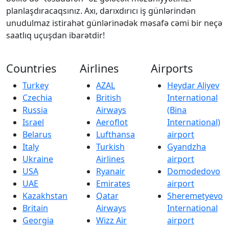
planlaşdıracaqsınız. Axı, darıxdırıcı iş günlərindən
unudulmaz istirahət günlərinədək məsafə cəmi bir neçə
saatlıq uçuşdan ibarətdir!
Countries
Airlines
Airports
Turkey
AZAL
Heydar Aliyev
Czechia
British
International
Russia
Airways
(Bina
Israel
Aeroflot
International)
Belarus
Lufthansa
airport
Italy
Turkish
Gyandzha
Ukraine
Airlines
airport
USA
Ryanair
Domodedovo
UAE
Emirates
airport
Kazakhstan
Qatar
Sheremetyevo
Britain
Airways
International
Georgia
Wizz Air
airport