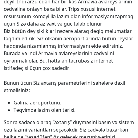
deyil. İndi arzu edən hər bir kəs Armavia aviareyslərinin
cədvəlinə onlayn baxa bilər. Trips xüsusi internet
resursunun köməyi ilə lazım olan informasiyanı tapmaq
üçün Sizə daha az vaxt və güc tələb olunur.
Biz bütün dəyişiklikləri nəzərə alaraq dəqiq məlumatlar
təqdim edirik. Siz ölkənin aeroportlarında bütün reyslər
haqqında nizamlanmış informasiyanı əldə edirsiniz.
Burada və indi Armavia aviareyslərinin cədvəlini
öyrənmək olar. Bu, hətta ən təcrübəsiz internet
istifadəçisi üçün çox sadədir.
Bunun üçün Siz axtarış parametrlərini sahələrə daxil
etməlisiniz:
Gəlmə aeroportunu.
Təqvimdə lazim olan tarixi.
Sonra sadəcə olaraq “axtarış” düyməsini basın və sistem
özü lazımi variantları seçəcəkdir. Siz cədvələ baxarkən
bəlkə də “təsadüfən” öz gələcək məzuniyyətinizi