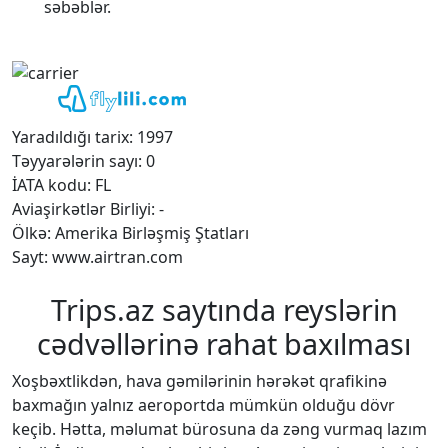
səbəblər.
Yaradıldığı tarix: 1997
Təyyarələrin sayı: 0
İATA kodu: FL
Aviaşirkətlər Birliyi: -
Ölkə: Amerika Birləşmiş Ştatları
Sayt: www.airtran.com
Trips.az saytında reyslərin
cədvəllərinə rahat baxılması
Xoşbəxtlikdən, hava gəmilərinin hərəkət qrafikinə
baxmağın yalnız aeroportda mümkün olduğu dövr
keçib. Hətta, məlumat bürosuna da zəng vurmaq lazım