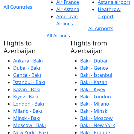
Air France
Astana airport
All Countries
Air Astana
Heathrow
American
airport
Airlines
All Airports
All Airlines
Flights to
Flights from
Azerbaijan
Azerbaijan
Ankara - Bakı
Bakı - Dubai
Dubai - Bakı
Bakı - Gəncə
Gəncə - Bakı
Bakı - İstanbul
İstanbul - Bakı
Bakı - Kazan
Kazan - Bakı
Bakı - Kiyev
Kiyev - Bakı
Bakı - London
London - Bakı
Bakı - Milano
Milano - Bakı
Bakı - Minsk
Minsk - Bakı
Bakı - Moscow
Moscow - Bakı
Bakı - New York
New York - Bakı
Bakı - Prague