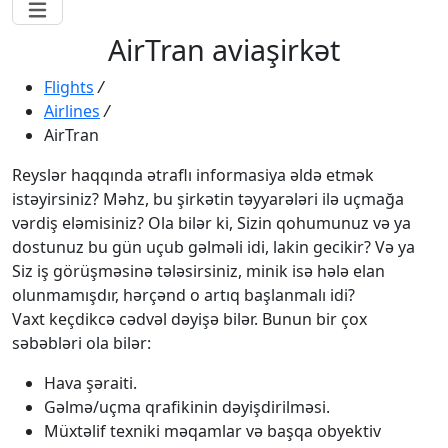
AirTran aviaşirkət
Flights
/
Airlines
/
AirTran
Reyslər haqqında ətraflı informasiya əldə etmək
istəyirsiniz? Məhz, bu şirkətin təyyarələri ilə uçmağa
vərdiş eləmisiniz? Ola bilər ki, Sizin qohumunuz və ya
dostunuz bu gün uçub gəlməli idi, lakin gecikir? Və ya
Siz iş görüşməsinə tələsirsiniz, minik isə hələ elan
olunmamışdır, hərçənd o artıq başlanmalı idi?
Vaxt keçdikcə cədvəl dəyişə bilər. Bunun bir çox
səbəbləri ola bilər:
Hava şəraiti.
Gəlmə/uçma qrafikinin dəyişdirilməsi.
Müxtəlif texniki məqamlar və başqa obyektiv