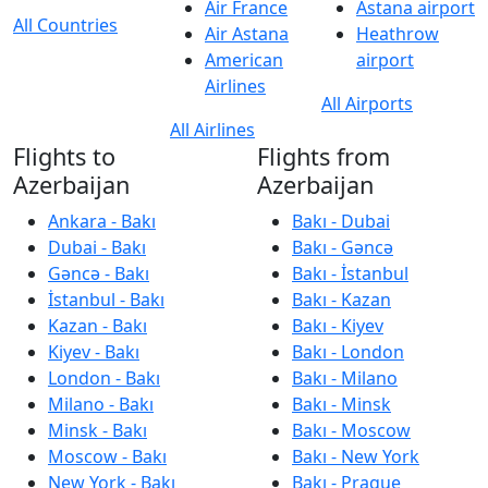
Air France
Astana airport
All Countries
Air Astana
Heathrow
American
airport
Airlines
All Airports
All Airlines
Flights to
Flights from
Azerbaijan
Azerbaijan
Ankara - Bakı
Bakı - Dubai
Dubai - Bakı
Bakı - Gəncə
Gəncə - Bakı
Bakı - İstanbul
İstanbul - Bakı
Bakı - Kazan
Kazan - Bakı
Bakı - Kiyev
Kiyev - Bakı
Bakı - London
London - Bakı
Bakı - Milano
Milano - Bakı
Bakı - Minsk
Minsk - Bakı
Bakı - Moscow
Moscow - Bakı
Bakı - New York
New York - Bakı
Bakı - Prague