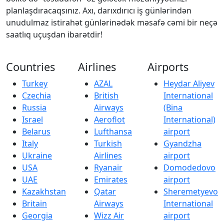
planlaşdıracaqsınız. Axı, darıxdırıcı iş günlərindən
unudulmaz istirahət günlərinədək məsafə cəmi bir neçə
saatlıq uçuşdan ibarətdir!
Countries
Airlines
Airports
Turkey
AZAL
Heydar Aliyev
Czechia
British
International
Russia
Airways
(Bina
Israel
Aeroflot
International)
Belarus
Lufthansa
airport
Italy
Turkish
Gyandzha
Ukraine
Airlines
airport
USA
Ryanair
Domodedovo
UAE
Emirates
airport
Kazakhstan
Qatar
Sheremetyevo
Britain
Airways
International
Georgia
Wizz Air
airport