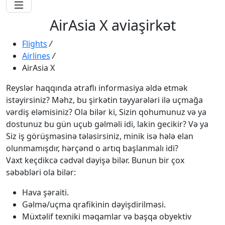
AirAsia X aviaşirkət
Flights
/
Airlines
/
AirAsia X
Reyslər haqqında ətraflı informasiya əldə etmək
istəyirsiniz? Məhz, bu şirkətin təyyarələri ilə uçmağa
vərdiş eləmisiniz? Ola bilər ki, Sizin qohumunuz və ya
dostunuz bu gün uçub gəlməli idi, lakin gecikir? Və ya
Siz iş görüşməsinə tələsirsiniz, minik isə hələ elan
olunmamışdır, hərçənd o artıq başlanmalı idi?
Vaxt keçdikcə cədvəl dəyişə bilər. Bunun bir çox
səbəbləri ola bilər:
Hava şəraiti.
Gəlmə/uçma qrafikinin dəyişdirilməsi.
Müxtəlif texniki məqamlar və başqa obyektiv