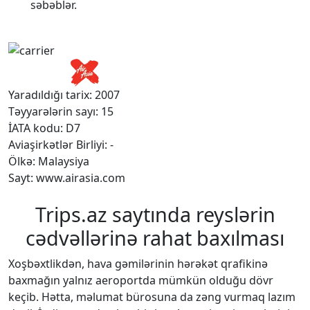
səbəblər.
Yaradıldığı tarix: 2007
Təyyarələrin sayı: 15
İATA kodu: D7
Aviaşirkətlər Birliyi: -
Ölkə: Malaysiya
Sayt: www.airasia.com
Trips.az saytında reyslərin
cədvəllərinə rahat baxılması
Xoşbəxtlikdən, hava gəmilərinin hərəkət qrafikinə
baxmağın yalnız aeroportda mümkün olduğu dövr
keçib. Hətta, məlumat bürosuna da zəng vurmaq lazım