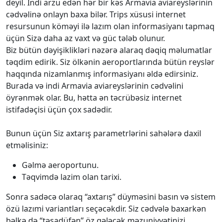
deyil. İndi arzu edən hər bir kəs Armavia aviareyslərinin
cədvəlinə onlayn baxa bilər. Trips xüsusi internet
resursunun köməyi ilə lazım olan informasiyanı tapmaq
üçün Sizə daha az vaxt və güc tələb olunur.
Biz bütün dəyişiklikləri nəzərə alaraq dəqiq məlumatlar
təqdim edirik. Siz ölkənin aeroportlarında bütün reyslər
haqqında nizamlanmış informasiyanı əldə edirsiniz.
Burada və indi Armavia aviareyslərinin cədvəlini
öyrənmək olar. Bu, hətta ən təcrübəsiz internet
istifadəçisi üçün çox sadədir.
Bunun üçün Siz axtarış parametrlərini sahələrə daxil
etməlisiniz:
Gəlmə aeroportunu.
Təqvimdə lazim olan tarixi.
Sonra sadəcə olaraq “axtarış” düyməsini basın və sistem
özü lazımi variantları seçəcəkdir. Siz cədvələ baxarkən
bəlkə də “təsadüfən” öz gələcək məzuniyyətinizi