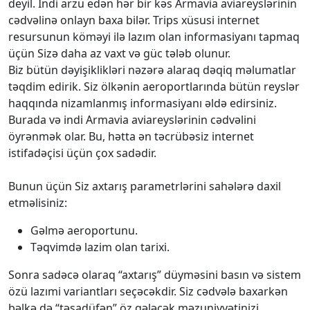
deyil. İndi arzu edən hər bir kəs Armavia aviareyslərinin
cədvəlinə onlayn baxa bilər. Trips xüsusi internet
resursunun köməyi ilə lazım olan informasiyanı tapmaq
üçün Sizə daha az vaxt və güc tələb olunur.
Biz bütün dəyişiklikləri nəzərə alaraq dəqiq məlumatlar
təqdim edirik. Siz ölkənin aeroportlarında bütün reyslər
haqqında nizamlanmış informasiyanı əldə edirsiniz.
Burada və indi Armavia aviareyslərinin cədvəlini
öyrənmək olar. Bu, hətta ən təcrübəsiz internet
istifadəçisi üçün çox sadədir.
Bunun üçün Siz axtarış parametrlərini sahələrə daxil
etməlisiniz:
Gəlmə aeroportunu.
Təqvimdə lazim olan tarixi.
Sonra sadəcə olaraq “axtarış” düyməsini basın və sistem
özü lazımi variantları seçəcəkdir. Siz cədvələ baxarkən
bəlkə də “təsadüfən” öz gələcək məzuniyyətinizi