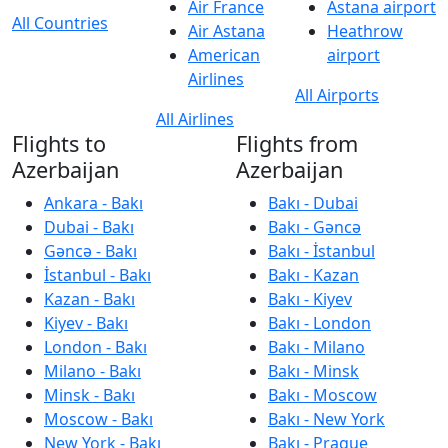
Air France
Astana airport
All Countries
Air Astana
Heathrow
American
airport
Airlines
All Airports
All Airlines
Flights to
Flights from
Azerbaijan
Azerbaijan
Ankara - Bakı
Bakı - Dubai
Dubai - Bakı
Bakı - Gəncə
Gəncə - Bakı
Bakı - İstanbul
İstanbul - Bakı
Bakı - Kazan
Kazan - Bakı
Bakı - Kiyev
Kiyev - Bakı
Bakı - London
London - Bakı
Bakı - Milano
Milano - Bakı
Bakı - Minsk
Minsk - Bakı
Bakı - Moscow
Moscow - Bakı
Bakı - New York
New York - Bakı
Bakı - Prague