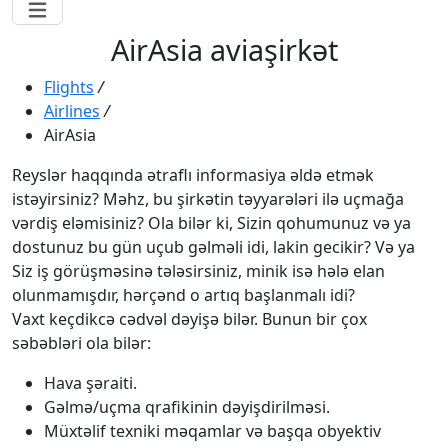
AirAsia aviaşirkət
Flights
/
Airlines
/
AirAsia
Reyslər haqqında ətraflı informasiya əldə etmək
istəyirsiniz? Məhz, bu şirkətin təyyarələri ilə uçmağa
vərdiş eləmisiniz? Ola bilər ki, Sizin qohumunuz və ya
dostunuz bu gün uçub gəlməli idi, lakin gecikir? Və ya
Siz iş görüşməsinə tələsirsiniz, minik isə hələ elan
olunmamışdır, hərçənd o artıq başlanmalı idi?
Vaxt keçdikcə cədvəl dəyişə bilər. Bunun bir çox
səbəbləri ola bilər:
Hava şəraiti.
Gəlmə/uçma qrafikinin dəyişdirilməsi.
Müxtəlif texniki məqamlar və başqa obyektiv