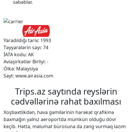
səbəblər.
Yaradıldığı tarix: 1993
Təyyarələrin sayı: 74
İATA kodu: AK
Aviaşirkətlər Birliyi: -
Ölkə: Malaysiya
Sayt: www.airasia.com
Trips.az saytında reyslərin
cədvəllərinə rahat baxılması
Xoşbəxtlikdən, hava gəmilərinin hərəkət qrafikinə
baxmağın yalnız aeroportda mümkün olduğu dövr
keçib. Hətta, məlumat bürosuna da zəng vurmaq lazım