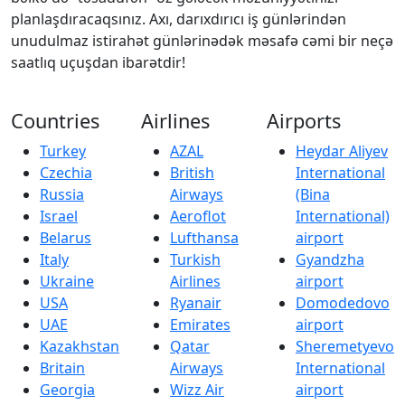
planlaşdıracaqsınız. Axı, darıxdırıcı iş günlərindən
unudulmaz istirahət günlərinədək məsafə cəmi bir neçə
saatlıq uçuşdan ibarətdir!
Countries
Airlines
Airports
Turkey
AZAL
Heydar Aliyev
Czechia
British
International
Russia
Airways
(Bina
Israel
Aeroflot
International)
Belarus
Lufthansa
airport
Italy
Turkish
Gyandzha
Ukraine
Airlines
airport
USA
Ryanair
Domodedovo
UAE
Emirates
airport
Kazakhstan
Qatar
Sheremetyevo
Britain
Airways
International
Georgia
Wizz Air
airport