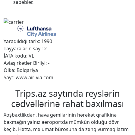
səbəblər.
Yaradıldığı tarix: 1990
Təyyarələrin sayı: 2
İATA kodu: VL
Aviaşirkətlər Birliyi: -
Ölkə: Bolqariya
Sayt: www.air-via.com
Trips.az saytında reyslərin
cədvəllərinə rahat baxılması
Xoşbəxtlikdən, hava gəmilərinin hərəkət qrafikinə
baxmağın yalnız aeroportda mümkün olduğu dövr
keçib. Hətta, məlumat bürosuna da zəng vurmaq lazım