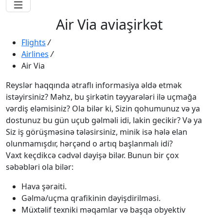
Air Via aviaşirkət
Flights
/
Airlines
/
Air Via
Reyslər haqqında ətraflı informasiya əldə etmək
istəyirsiniz? Məhz, bu şirkətin təyyarələri ilə uçmağa
vərdiş eləmisiniz? Ola bilər ki, Sizin qohumunuz və ya
dostunuz bu gün uçub gəlməli idi, lakin gecikir? Və ya
Siz iş görüşməsinə tələsirsiniz, minik isə hələ elan
olunmamışdır, hərçənd o artıq başlanmalı idi?
Vaxt keçdikcə cədvəl dəyişə bilər. Bunun bir çox
səbəbləri ola bilər:
Hava şəraiti.
Gəlmə/uçma qrafikinin dəyişdirilməsi.
Müxtəlif texniki məqamlar və başqa obyektiv