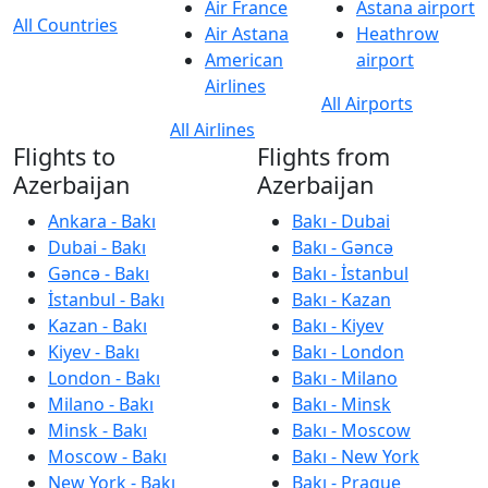
Air France
Astana airport
All Countries
Air Astana
Heathrow
American
airport
Airlines
All Airports
All Airlines
Flights to
Flights from
Azerbaijan
Azerbaijan
Ankara - Bakı
Bakı - Dubai
Dubai - Bakı
Bakı - Gəncə
Gəncə - Bakı
Bakı - İstanbul
İstanbul - Bakı
Bakı - Kazan
Kazan - Bakı
Bakı - Kiyev
Kiyev - Bakı
Bakı - London
London - Bakı
Bakı - Milano
Milano - Bakı
Bakı - Minsk
Minsk - Bakı
Bakı - Moscow
Moscow - Bakı
Bakı - New York
New York - Bakı
Bakı - Prague