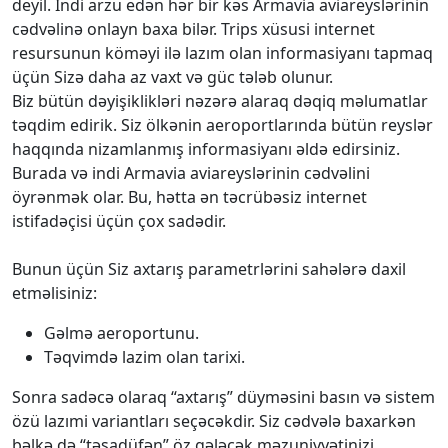
deyil. İndi arzu edən hər bir kəs Armavia aviareyslərinin
cədvəlinə onlayn baxa bilər. Trips xüsusi internet
resursunun köməyi ilə lazım olan informasiyanı tapmaq
üçün Sizə daha az vaxt və güc tələb olunur.
Biz bütün dəyişiklikləri nəzərə alaraq dəqiq məlumatlar
təqdim edirik. Siz ölkənin aeroportlarında bütün reyslər
haqqında nizamlanmış informasiyanı əldə edirsiniz.
Burada və indi Armavia aviareyslərinin cədvəlini
öyrənmək olar. Bu, hətta ən təcrübəsiz internet
istifadəçisi üçün çox sadədir.
Bunun üçün Siz axtarış parametrlərini sahələrə daxil
etməlisiniz:
Gəlmə aeroportunu.
Təqvimdə lazim olan tarixi.
Sonra sadəcə olaraq “axtarış” düyməsini basın və sistem
özü lazımi variantları seçəcəkdir. Siz cədvələ baxarkən
bəlkə də “təsadüfən” öz gələcək məzuniyyətinizi