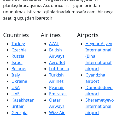
planlaşdıracaqsınız. Axı, darıxdırıcı iş günlərindən
unudulmaz istirahət günlərinədək məsafə cəmi bir neçə
saatlıq uçuşdan ibarətdir!
Countries
Airlines
Airports
Turkey
AZAL
Heydar Aliyev
Czechia
British
International
Russia
Airways
(Bina
Israel
Aeroflot
International)
Belarus
Lufthansa
airport
Italy
Turkish
Gyandzha
Ukraine
Airlines
airport
USA
Ryanair
Domodedovo
UAE
Emirates
airport
Kazakhstan
Qatar
Sheremetyevo
Britain
Airways
International
Georgia
Wizz Air
airport