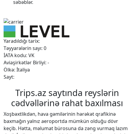
səbəblər.
Yaradıldığı tarix:
Təyyarələrin sayı: 0
İATA kodu: VK
Aviaşirkətlər Birliyi: -
Ölkə: İtaliya
Sayt:
Trips.az saytında reyslərin
cədvəllərinə rahat baxılması
Xoşbəxtlikdən, hava gəmilərinin hərəkət qrafikinə
baxmağın yalnız aeroportda mümkün olduğu dövr
keçib. Hətta, məlumat bürosuna da zəng vurmaq lazım