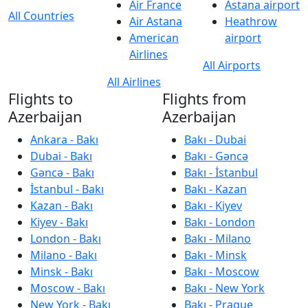
Air France
Astana airport
All Countries
Air Astana
Heathrow
American
airport
Airlines
All Airports
All Airlines
Flights to
Flights from
Azerbaijan
Azerbaijan
Ankara - Bakı
Bakı - Dubai
Dubai - Bakı
Bakı - Gəncə
Gəncə - Bakı
Bakı - İstanbul
İstanbul - Bakı
Bakı - Kazan
Kazan - Bakı
Bakı - Kiyev
Kiyev - Bakı
Bakı - London
London - Bakı
Bakı - Milano
Milano - Bakı
Bakı - Minsk
Minsk - Bakı
Bakı - Moscow
Moscow - Bakı
Bakı - New York
New York - Bakı
Bakı - Prague