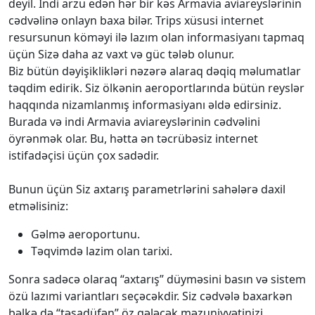
deyil. İndi arzu edən hər bir kəs Armavia aviareyslərinin
cədvəlinə onlayn baxa bilər. Trips xüsusi internet
resursunun köməyi ilə lazım olan informasiyanı tapmaq
üçün Sizə daha az vaxt və güc tələb olunur.
Biz bütün dəyişiklikləri nəzərə alaraq dəqiq məlumatlar
təqdim edirik. Siz ölkənin aeroportlarında bütün reyslər
haqqında nizamlanmış informasiyanı əldə edirsiniz.
Burada və indi Armavia aviareyslərinin cədvəlini
öyrənmək olar. Bu, hətta ən təcrübəsiz internet
istifadəçisi üçün çox sadədir.
Bunun üçün Siz axtarış parametrlərini sahələrə daxil
etməlisiniz:
Gəlmə aeroportunu.
Təqvimdə lazim olan tarixi.
Sonra sadəcə olaraq “axtarış” düyməsini basın və sistem
özü lazımi variantları seçəcəkdir. Siz cədvələ baxarkən
bəlkə də “təsadüfən” öz gələcək məzuniyyətinizi