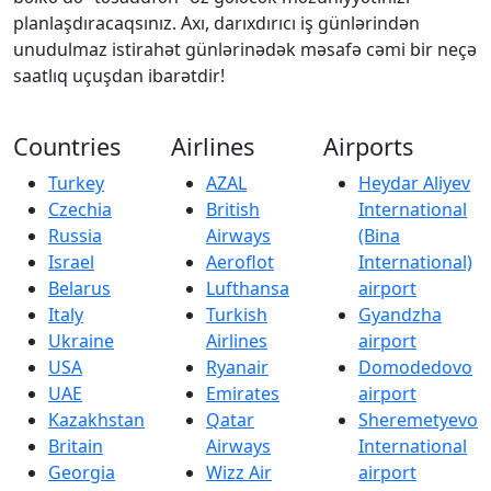
planlaşdıracaqsınız. Axı, darıxdırıcı iş günlərindən
unudulmaz istirahət günlərinədək məsafə cəmi bir neçə
saatlıq uçuşdan ibarətdir!
Countries
Airlines
Airports
Turkey
AZAL
Heydar Aliyev
Czechia
British
International
Russia
Airways
(Bina
Israel
Aeroflot
International)
Belarus
Lufthansa
airport
Italy
Turkish
Gyandzha
Ukraine
Airlines
airport
USA
Ryanair
Domodedovo
UAE
Emirates
airport
Kazakhstan
Qatar
Sheremetyevo
Britain
Airways
International
Georgia
Wizz Air
airport