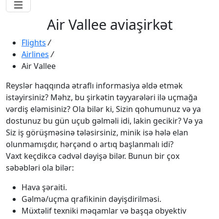
Air Vallee aviaşirkət
Flights
/
Airlines
/
Air Vallee
Reyslər haqqında ətraflı informasiya əldə etmək
istəyirsiniz? Məhz, bu şirkətin təyyarələri ilə uçmağa
vərdiş eləmisiniz? Ola bilər ki, Sizin qohumunuz və ya
dostunuz bu gün uçub gəlməli idi, lakin gecikir? Və ya
Siz iş görüşməsinə tələsirsiniz, minik isə hələ elan
olunmamışdır, hərçənd o artıq başlanmalı idi?
Vaxt keçdikcə cədvəl dəyişə bilər. Bunun bir çox
səbəbləri ola bilər:
Hava şəraiti.
Gəlmə/uçma qrafikinin dəyişdirilməsi.
Müxtəlif texniki məqamlar və başqa obyektiv