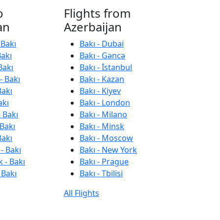
o
Flights from
an
Azerbaijan
 Bakı
Bakı - Dubai
Bakı
Bakı - Gəncə
Bakı
Bakı - İstanbul
- Bakı
Bakı - Kazan
Bakı
Bakı - Kiyev
akı
Bakı - London
 Bakı
Bakı - Milano
 Bakı
Bakı - Minsk
Bakı
Bakı - Moscow
- Bakı
Bakı - New York
 - Bakı
Bakı - Prague
 Bakı
Bakı - Tbilisi
All Flights