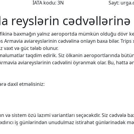
İATA kodu: 3N
Sayt: urga
da reyslərin cədvəllərinə
rafikinə baxmağın yalnız aeroportda mümkün olduğu dövr k
əs Armavia aviareyslərinin cədvəlinə onlayn baxa bilər. Trips
 vaxt və güc tələb olunur.
q məlumatlar təqdim edirik. Siz ölkənin aeroportlarında büt
Armavia aviareyslərinin cədvəlini öyrənmək olar. Bu, hətta ən
rə daxil etməlisiniz:
n və sistem özü lazımi variantları seçəcəkdir. Siz cədvələ 
rıxdırıcı iş günlərindən unudulmaz istirahət günlərinədək mə