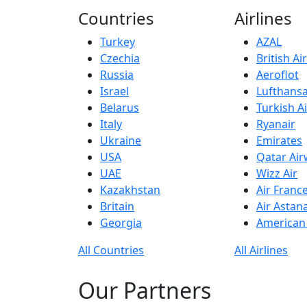
Countries
Airlines
Turkey
AZAL
Czechia
British A
Russia
Aeroflot
Israel
Lufthans
Belarus
Turkish Ai
Italy
Ryanair
Ukraine
Emirates
USA
Qatar Ai
UAE
Wizz Air
Kazakhstan
Air Franc
Britain
Air Astan
Georgia
American 
All Countries
All Airlines
Our Partners