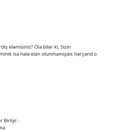
iş eləmisiniz? Ola bilər ki, Sizin
 minik isə hələ elan olunmamışdır, hərçənd o
 Birliyi: -
ina