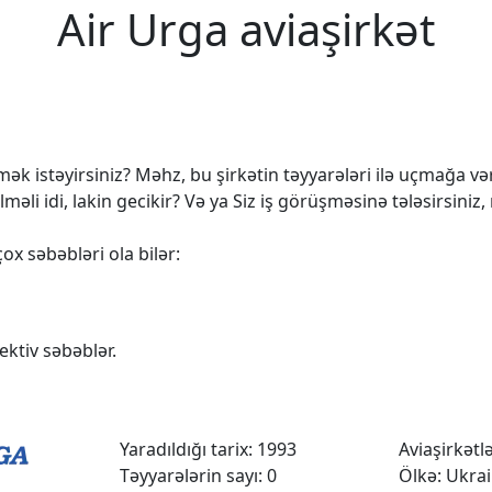
Air Urga aviaşirkət
k istəyirsiniz? Məhz, bu şirkətin təyyarələri ilə uçmağa vərd
 idi, lakin gecikir? Və ya Siz iş görüşməsinə tələsirsiniz,
ox səbəbləri ola bilər:
ktiv səbəblər.
Yaradıldığı tarix: 1993
Aviaşirkətlər
Təyyarələrin sayı: 0
Ölkə: Ukra