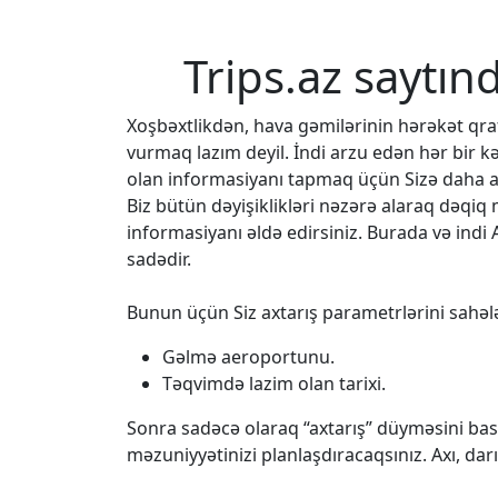
Trips.az saytın
Xoşbəxtlikdən, hava gəmilərinin hərəkət q
vurmaq lazım deyil. İndi arzu edən hər bir k
olan informasiyanı tapmaq üçün Sizə daha az
Biz bütün dəyişiklikləri nəzərə alaraq dəqi
informasiyanı əldə edirsiniz. Burada və indi 
sadədir.
Bunun üçün Siz axtarış parametrlərini sahələ
Gəlmə aeroportunu.
Təqvimdə lazim olan tarixi.
Sonra sadəcə olaraq “axtarış” düyməsini bası
məzuniyyətinizi planlaşdıracaqsınız. Axı, da