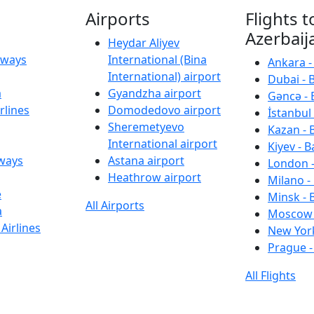
Airports
Flights t
Azerbaij
Heydar Aliyev
irways
International (Bina
Ankara -
International) airport
Dubai - 
a
Gyandzha airport
Gəncə - 
rlines
Domodedovo airport
İstanbul 
Sheremetyevo
Kazan - 
International airport
Kiyev - B
rways
Astana airport
London -
Heathrow airport
Milano -
e
Minsk - 
All Airports
a
Moscow 
Airlines
New York
Prague -
All Flights