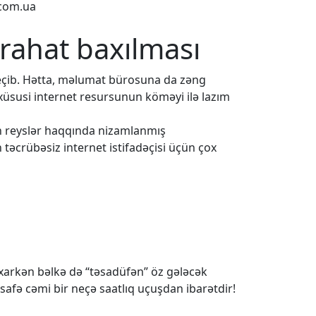
.com.ua
 rahat baxılması
eçib. Hətta, məlumat bürosuna da zəng
 xüsusi internet resursunun köməyi ilə lazım
ün reyslər haqqında nizamlanmış
 təcrübəsiz internet istifadəçisi üçün çox
baxarkən bəlkə də “təsadüfən” öz gələcək
safə cəmi bir neçə saatlıq uçuşdan ibarətdir!