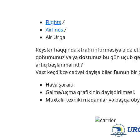
Flights
/
Airlines
/
Air Urga
Reyslər haqqında ətraflı informasiya əldə etmə
qohumunuz və ya dostunuz bu gün uçub gəlməli
artıq başlanmalı idi?
Vaxt keçdikcə cədvəl dəyişə bilər. Bunun bir ç
Hava şəraiti.
Gəlmə/uçma qrafikinin dəyişdirilməsi.
Müxtəlif texniki məqamlar və başqa obye