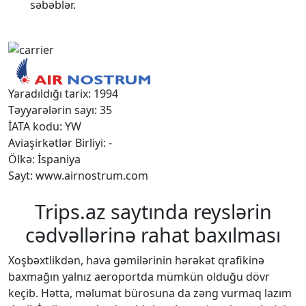
səbəblər.
Yaradıldığı tarix: 1994
Təyyarələrin sayı: 35
İATA kodu: YW
Aviaşirkətlər Birliyi: -
Ölkə: İspaniya
Sayt: www.airnostrum.com
Trips.az saytında reyslərin
cədvəllərinə rahat baxılması
Xoşbəxtlikdən, hava gəmilərinin hərəkət qrafikinə
baxmağın yalnız aeroportda mümkün olduğu dövr
keçib. Hətta, məlumat bürosuna da zəng vurmaq lazım