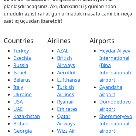
planlaşdıracaqsınız. Axı, darıxdırıcı iş günlərindən
unudulmaz istirahət günlərinədək məsafə cəmi bir neçə
saatlıq uçuşdan ibarətdir!
Countries
Airlines
Airports
Turkey
AZAL
Heydar Aliyev
Czechia
British
International
Russia
Airways
(Bina
Israel
Aeroflot
International)
Belarus
Lufthansa
airport
Italy
Turkish
Gyandzha
Ukraine
Airlines
airport
USA
Ryanair
Domodedovo
UAE
Emirates
airport
Kazakhstan
Qatar
Sheremetyevo
Britain
Airways
International
Georgia
Wizz Air
airport