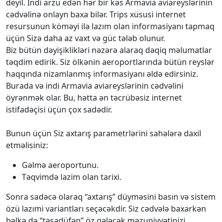
deyil. İndi arzu edən hər bir kəs Armavia aviareyslərinin
cədvəlinə onlayn baxa bilər. Trips xüsusi internet
resursunun köməyi ilə lazım olan informasiyanı tapmaq
üçün Sizə daha az vaxt və güc tələb olunur.
Biz bütün dəyişiklikləri nəzərə alaraq dəqiq məlumatlar
təqdim edirik. Siz ölkənin aeroportlarında bütün reyslər
haqqında nizamlanmış informasiyanı əldə edirsiniz.
Burada və indi Armavia aviareyslərinin cədvəlini
öyrənmək olar. Bu, hətta ən təcrübəsiz internet
istifadəçisi üçün çox sadədir.
Bunun üçün Siz axtarış parametrlərini sahələrə daxil
etməlisiniz:
Gəlmə aeroportunu.
Təqvimdə lazim olan tarixi.
Sonra sadəcə olaraq “axtarış” düyməsini basın və sistem
özü lazımi variantları seçəcəkdir. Siz cədvələ baxarkən
bəlkə də “təsadüfən” öz gələcək məzuniyyətinizi