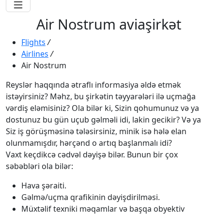
Air Nostrum aviaşirkət
Flights
/
Airlines
/
Air Nostrum
Reyslər haqqında ətraflı informasiya əldə etmək
istəyirsiniz? Məhz, bu şirkətin təyyarələri ilə uçmağa
vərdiş eləmisiniz? Ola bilər ki, Sizin qohumunuz və ya
dostunuz bu gün uçub gəlməli idi, lakin gecikir? Və ya
Siz iş görüşməsinə tələsirsiniz, minik isə hələ elan
olunmamışdır, hərçənd o artıq başlanmalı idi?
Vaxt keçdikcə cədvəl dəyişə bilər. Bunun bir çox
səbəbləri ola bilər:
Hava şəraiti.
Gəlmə/uçma qrafikinin dəyişdirilməsi.
Müxtəlif texniki məqamlar və başqa obyektiv