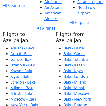
Air France
Astana airport
All Countries
Air Astana
Heathrow
American
airport
Airlines
All Airports
All Airlines
Flights to
Flights from
Azerbaijan
Azerbaijan
Ankara - Bakı
Bakı - Dubai
Dubai - Bakı
Bakı - Gəncə
Gəncə - Bakı
Bakı - İstanbul
İstanbul - Bakı
Bakı - Kazan
Kazan - Bakı
Bakı - Kiyev
Kiyev - Bakı
Bakı - London
London - Bakı
Bakı - Milano
Milano - Bakı
Bakı - Minsk
Minsk - Bakı
Bakı - Moscow
Moscow - Bakı
Bakı - New York
New York - Bakı
Bakı - Prague