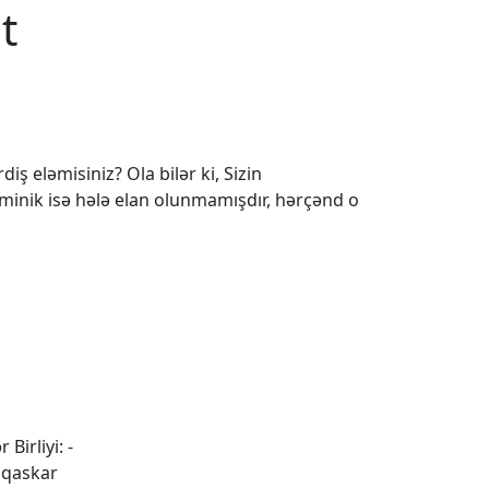
t
iş eləmisiniz? Ola bilər ki, Sizin
 minik isə hələ elan olunmamışdır, hərçənd o
 Birliyi: -
aqaskar