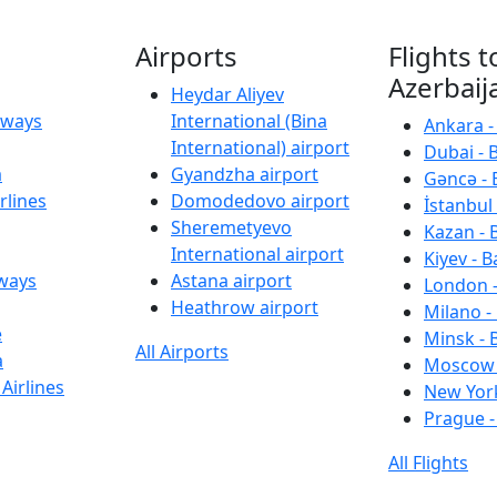
Airports
Flights t
Azerbaij
Heydar Aliyev
irways
International (Bina
Ankara -
International) airport
Dubai - 
a
Gyandzha airport
Gəncə - 
rlines
Domodedovo airport
İstanbul 
Sheremetyevo
Kazan - 
International airport
Kiyev - B
rways
Astana airport
London -
Heathrow airport
Milano -
e
Minsk - 
All Airports
a
Moscow 
Airlines
New York
Prague -
All Flights