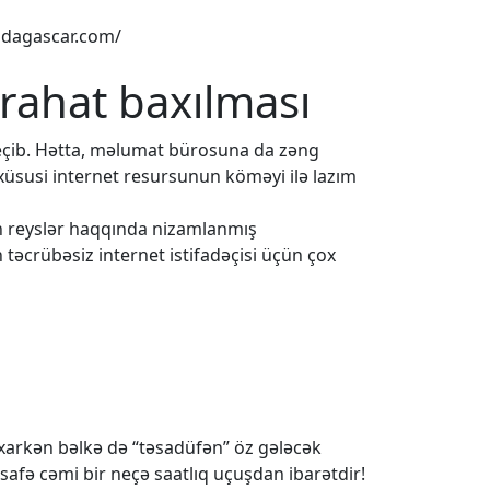
dagascar.com/
 rahat baxılması
eçib. Hətta, məlumat bürosuna da zəng
 xüsusi internet resursunun köməyi ilə lazım
ün reyslər haqqında nizamlanmış
 təcrübəsiz internet istifadəçisi üçün çox
baxarkən bəlkə də “təsadüfən” öz gələcək
safə cəmi bir neçə saatlıq uçuşdan ibarətdir!