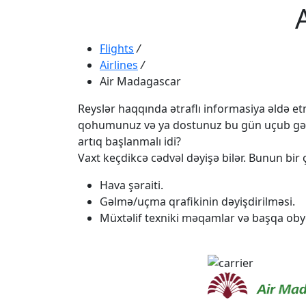
Flights
/
Airlines
/
Air Madagascar
Reyslər haqqında ətraflı informasiya əldə etmə
qohumunuz və ya dostunuz bu gün uçub gəlməli
artıq başlanmalı idi?
Vaxt keçdikcə cədvəl dəyişə bilər. Bunun bir ç
Hava şəraiti.
Gəlmə/uçma qrafikinin dəyişdirilməsi.
Müxtəlif texniki məqamlar və başqa obye