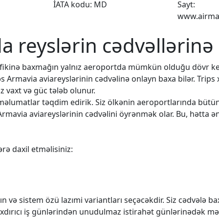
İATA kodu: MD
Sayt:
www.airma
da reyslərin cədvəllərinə
rafikinə baxmağın yalnız aeroportda mümkün olduğu dövr k
əs Armavia aviareyslərinin cədvəlinə onlayn baxa bilər. Trips
 vaxt və güc tələb olunur.
q məlumatlar təqdim edirik. Siz ölkənin aeroportlarında büt
Armavia aviareyslərinin cədvəlini öyrənmək olar. Bu, hətta ən
rə daxil etməlisiniz:
n və sistem özü lazımi variantları seçəcəkdir. Siz cədvələ 
rıxdırıcı iş günlərindən unudulmaz istirahət günlərinədək mə