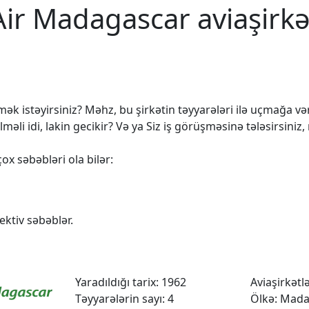
Air Madagascar aviaşirkə
k istəyirsiniz? Məhz, bu şirkətin təyyarələri ilə uçmağa vərd
 idi, lakin gecikir? Və ya Siz iş görüşməsinə tələsirsiniz,
ox səbəbləri ola bilər:
ktiv səbəblər.
Yaradıldığı tarix: 1962
Aviaşirkətlər
Təyyarələrin sayı: 4
Ölkə: Mad