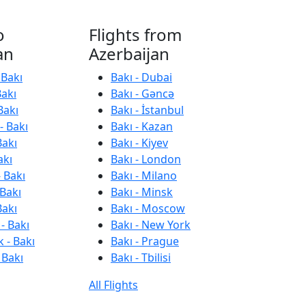
o
Flights from
an
Azerbaijan
 Bakı
Bakı - Dubai
Bakı
Bakı - Gəncə
Bakı
Bakı - İstanbul
- Bakı
Bakı - Kazan
Bakı
Bakı - Kiyev
akı
Bakı - London
 Bakı
Bakı - Milano
 Bakı
Bakı - Minsk
Bakı
Bakı - Moscow
- Bakı
Bakı - New York
 - Bakı
Bakı - Prague
 Bakı
Bakı - Tbilisi
All Flights