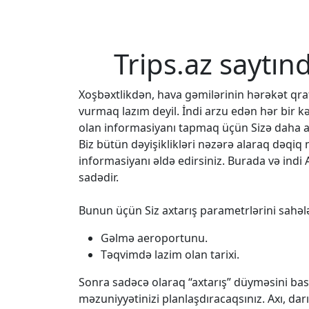
Trips.az saytın
Xoşbəxtlikdən, hava gəmilərinin hərəkət q
vurmaq lazım deyil. İndi arzu edən hər bir k
olan informasiyanı tapmaq üçün Sizə daha az
Biz bütün dəyişiklikləri nəzərə alaraq dəqi
informasiyanı əldə edirsiniz. Burada və indi 
sadədir.
Bunun üçün Siz axtarış parametrlərini sahələ
Gəlmə aeroportunu.
Təqvimdə lazim olan tarixi.
Sonra sadəcə olaraq “axtarış” düyməsini bası
məzuniyyətinizi planlaşdıracaqsınız. Axı, da