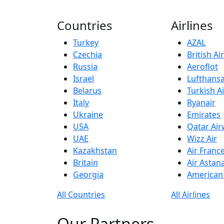
Countries
Airlines
Turkey
AZAL
Czechia
British A
Russia
Aeroflot
Israel
Lufthans
Belarus
Turkish Ai
Italy
Ryanair
Ukraine
Emirates
USA
Qatar Ai
UAE
Wizz Air
Kazakhstan
Air Franc
Britain
Air Astan
Georgia
American 
All Countries
All Airlines
Our Partners