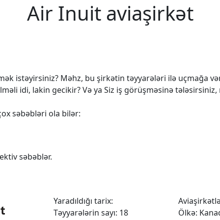
Air Inuit aviaşirkət
k istəyirsiniz? Məhz, bu şirkətin təyyarələri ilə uçmağa vərd
 idi, lakin gecikir? Və ya Siz iş görüşməsinə tələsirsiniz,
ox səbəbləri ola bilər:
ktiv səbəblər.
Yaradıldığı tarix:
Aviaşirkətlər
Təyyarələrin sayı: 18
Ölkə: Kana