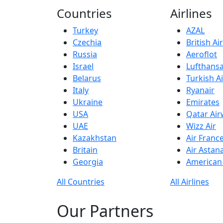
Countries
Airlines
Turkey
AZAL
Czechia
British A
Russia
Aeroflot
Israel
Lufthans
Belarus
Turkish Ai
Italy
Ryanair
Ukraine
Emirates
USA
Qatar Ai
UAE
Wizz Air
Kazakhstan
Air Franc
Britain
Air Astan
Georgia
American 
All Countries
All Airlines
Our Partners