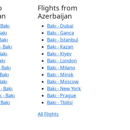
o
Flights from
an
Azerbaijan
 Bakı
Bakı - Dubai
Bakı
Bakı - Gəncə
Bakı
Bakı - İstanbul
- Bakı
Bakı - Kazan
Bakı
Bakı - Kiyev
akı
Bakı - London
 Bakı
Bakı - Milano
 Bakı
Bakı - Minsk
Bakı
Bakı - Moscow
- Bakı
Bakı - New York
 - Bakı
Bakı - Prague
 Bakı
Bakı - Tbilisi
All Flights