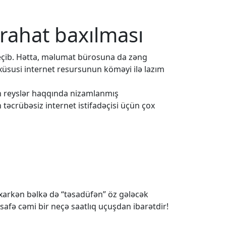
 rahat baxılması
eçib. Hətta, məlumat bürosuna da zəng
 xüsusi internet resursunun köməyi ilə lazım
ün reyslər haqqında nizamlanmış
 təcrübəsiz internet istifadəçisi üçün çox
baxarkən bəlkə də “təsadüfən” öz gələcək
safə cəmi bir neçə saatlıq uçuşdan ibarətdir!