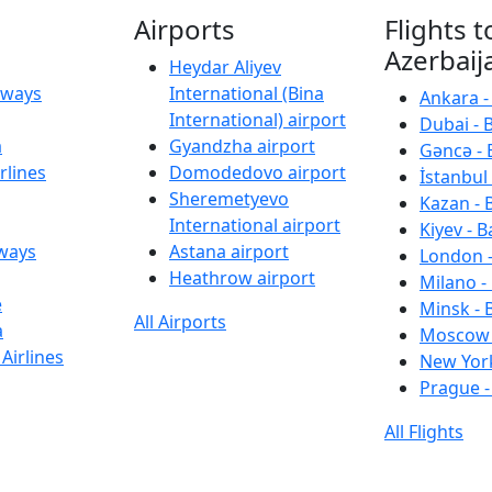
Airports
Flights t
Azerbaij
Heydar Aliyev
irways
International (Bina
Ankara -
International) airport
Dubai - 
a
Gyandzha airport
Gəncə - 
rlines
Domodedovo airport
İstanbul 
Sheremetyevo
Kazan - 
International airport
Kiyev - B
rways
Astana airport
London -
Heathrow airport
Milano -
e
Minsk - 
All Airports
a
Moscow 
Airlines
New York
Prague -
All Flights