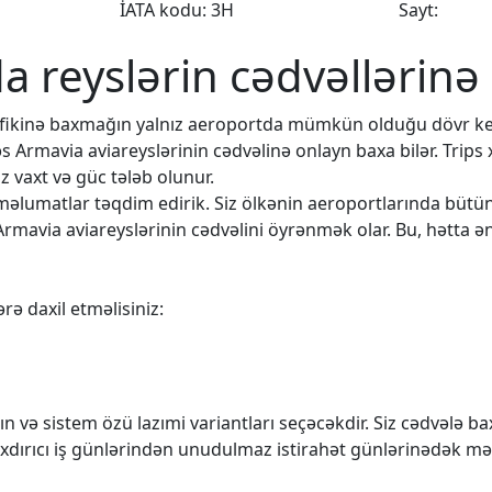
İATA kodu: 3H
Sayt:
da reyslərin cədvəllərinə
rafikinə baxmağın yalnız aeroportda mümkün olduğu dövr k
əs Armavia aviareyslərinin cədvəlinə onlayn baxa bilər. Trips
 vaxt və güc tələb olunur.
q məlumatlar təqdim edirik. Siz ölkənin aeroportlarında büt
Armavia aviareyslərinin cədvəlini öyrənmək olar. Bu, hətta ən
rə daxil etməlisiniz:
n və sistem özü lazımi variantları seçəcəkdir. Siz cədvələ 
rıxdırıcı iş günlərindən unudulmaz istirahət günlərinədək mə