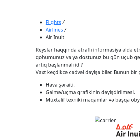
Flights
/
Airlines
/
Air Inuit
Reyslər haqqında ətraflı informasiya əldə etmə
qohumunuz və ya dostunuz bu gün uçub gəlməli
artıq başlanmalı idi?
Vaxt keçdikcə cədvəl dəyişə bilər. Bunun bir ç
Hava şəraiti.
Gəlmə/uçma qrafikinin dəyişdirilməsi.
Müxtəlif texniki məqamlar və başqa obye