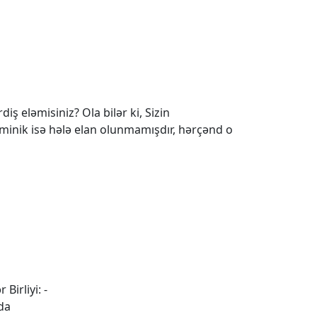
iş eləmisiniz? Ola bilər ki, Sizin
 minik isə hələ elan olunmamışdır, hərçənd o
 Birliyi: -
da