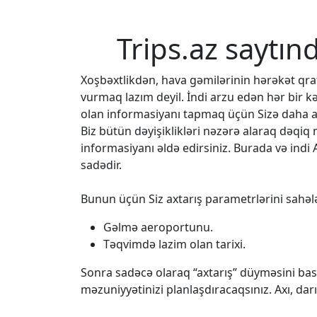
Trips.az saytın
Xoşbəxtlikdən, hava gəmilərinin hərəkət q
vurmaq lazım deyil. İndi arzu edən hər bir k
olan informasiyanı tapmaq üçün Sizə daha az
Biz bütün dəyişiklikləri nəzərə alaraq dəqi
informasiyanı əldə edirsiniz. Burada və indi 
sadədir.
Bunun üçün Siz axtarış parametrlərini sahələ
Gəlmə aeroportunu.
Təqvimdə lazim olan tarixi.
Sonra sadəcə olaraq “axtarış” düyməsini bası
məzuniyyətinizi planlaşdıracaqsınız. Axı, da