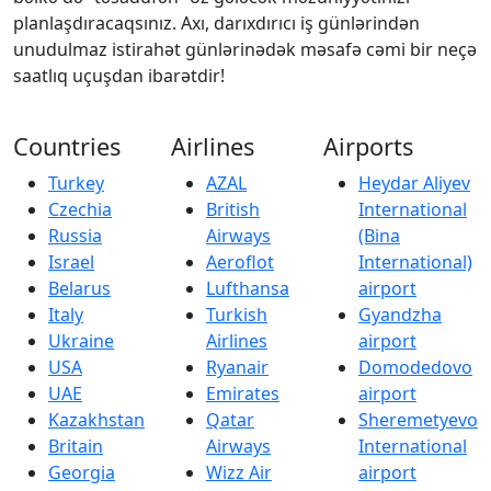
planlaşdıracaqsınız. Axı, darıxdırıcı iş günlərindən
unudulmaz istirahət günlərinədək məsafə cəmi bir neçə
saatlıq uçuşdan ibarətdir!
Countries
Airlines
Airports
Turkey
AZAL
Heydar Aliyev
Czechia
British
International
Russia
Airways
(Bina
Israel
Aeroflot
International)
Belarus
Lufthansa
airport
Italy
Turkish
Gyandzha
Ukraine
Airlines
airport
USA
Ryanair
Domodedovo
UAE
Emirates
airport
Kazakhstan
Qatar
Sheremetyevo
Britain
Airways
International
Georgia
Wizz Air
airport