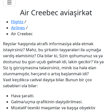
Air Creebec aviaşirkət
Flights
/
Airlines
/
Air Creebec
Reyslər haqqında ətraflı informasiya əldə etmək
istəyirsiniz? Məhz, bu şirkətin təyyarələri ilə uçmağa
vərdiş eləmisiniz? Ola bilər ki, Sizin qohumunuz və ya
dostunuz bu gün uçub gəlməli idi, lakin gecikir? Və ya
Siz iş görüşməsinə tələsirsiniz, minik isə hələ elan
olunmamışdır, hərçənd o artıq başlanmalı idi?
Vaxt keçdikcə cədvəl dəyişə bilər. Bunun bir çox
səbəbləri ola bilər:
Hava şəraiti.
Gəlmə/uçma qrafikinin dəyişdirilməsi.
Müxtəlif texniki məqamlar və başqa obyektiv