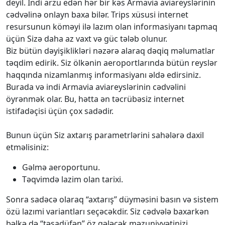
deyil. İndi arzu edən hər bir kəs Armavia aviareyslərinin
cədvəlinə onlayn baxa bilər. Trips xüsusi internet
resursunun köməyi ilə lazım olan informasiyanı tapmaq
üçün Sizə daha az vaxt və güc tələb olunur.
Biz bütün dəyişiklikləri nəzərə alaraq dəqiq məlumatlar
təqdim edirik. Siz ölkənin aeroportlarında bütün reyslər
haqqında nizamlanmış informasiyanı əldə edirsiniz.
Burada və indi Armavia aviareyslərinin cədvəlini
öyrənmək olar. Bu, hətta ən təcrübəsiz internet
istifadəçisi üçün çox sadədir.
Bunun üçün Siz axtarış parametrlərini sahələrə daxil
etməlisiniz:
Gəlmə aeroportunu.
Təqvimdə lazim olan tarixi.
Sonra sadəcə olaraq “axtarış” düyməsini basın və sistem
özü lazımi variantları seçəcəkdir. Siz cədvələ baxarkən
bəlkə də “təsadüfən” öz gələcək məzuniyyətinizi