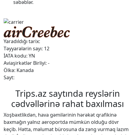
səbəblər.
Yaradıldığı tarix:
Təyyarələrin sayı: 12
İATA kodu: YN
Aviaşirkətlər Birliyi: -
Ölkə: Kanada
Sayt:
Trips.az saytında reyslərin
cədvəllərinə rahat baxılması
Xoşbəxtlikdən, hava gəmilərinin hərəkət qrafikinə
baxmağın yalnız aeroportda mümkün olduğu dövr
keçib. Hətta, məlumat bürosuna da zəng vurmaq lazım