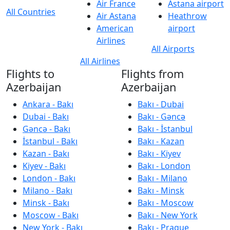
Air France
Astana airport
All Countries
Air Astana
Heathrow
American
airport
Airlines
All Airports
All Airlines
Flights to
Flights from
Azerbaijan
Azerbaijan
Ankara - Bakı
Bakı - Dubai
Dubai - Bakı
Bakı - Gəncə
Gəncə - Bakı
Bakı - İstanbul
İstanbul - Bakı
Bakı - Kazan
Kazan - Bakı
Bakı - Kiyev
Kiyev - Bakı
Bakı - London
London - Bakı
Bakı - Milano
Milano - Bakı
Bakı - Minsk
Minsk - Bakı
Bakı - Moscow
Moscow - Bakı
Bakı - New York
New York - Bakı
Bakı - Prague