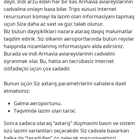
deyil. İndi arzu edən hər bir kəs Armavia aviareyslərinin
cədvəlinə onlayn baxa bilər. Trips xüsusi internet
resursunun köməyi ilə lazım olan informasiyanı tapmaq
üçün Sizə daha az vaxt və güc tələb olunur.
Biz bütün dəyişiklikləri nəzərə alaraq dəqiq məlumatlar
təqdim edirik. Siz ölkənin aeroportlarında bütün reyslər
haqqında nizamlanmış informasiyanı əldə edirsiniz.
Burada və indi Armavia aviareyslərinin cədvəlini
öyrənmək olar. Bu, hətta ən təcrübəsiz internet
istifadəçisi üçün çox sadədir.
Bunun üçün Siz axtarış parametrlərini sahələrə daxil
etməlisiniz:
Gəlmə aeroportunu.
Təqvimdə lazim olan tarixi.
Sonra sadəcə olaraq “axtarış” düyməsini basın və sistem
özü lazımi variantları seçəcəkdir. Siz cədvələ baxarkən
bəlkə də “təsadüfən” öz gələcək məzuniyyətinizi