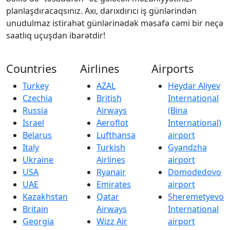
planlaşdıracaqsınız. Axı, darıxdırıcı iş günlərindən
unudulmaz istirahət günlərinədək məsafə cəmi bir neçə
saatlıq uçuşdan ibarətdir!
Countries
Airlines
Airports
Turkey
AZAL
Heydar Aliyev
Czechia
British
International
Russia
Airways
(Bina
Israel
Aeroflot
International)
Belarus
Lufthansa
airport
Italy
Turkish
Gyandzha
Ukraine
Airlines
airport
USA
Ryanair
Domodedovo
UAE
Emirates
airport
Kazakhstan
Qatar
Sheremetyevo
Britain
Airways
International
Georgia
Wizz Air
airport