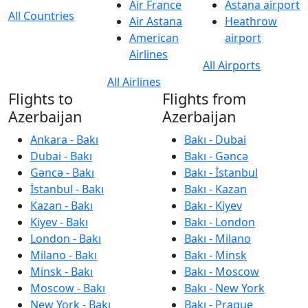
Air France
Astana airport
All Countries
Air Astana
Heathrow
American
airport
Airlines
All Airports
All Airlines
Flights to
Flights from
Azerbaijan
Azerbaijan
Ankara - Bakı
Bakı - Dubai
Dubai - Bakı
Bakı - Gəncə
Gəncə - Bakı
Bakı - İstanbul
İstanbul - Bakı
Bakı - Kazan
Kazan - Bakı
Bakı - Kiyev
Kiyev - Bakı
Bakı - London
London - Bakı
Bakı - Milano
Milano - Bakı
Bakı - Minsk
Minsk - Bakı
Bakı - Moscow
Moscow - Bakı
Bakı - New York
New York - Bakı
Bakı - Prague