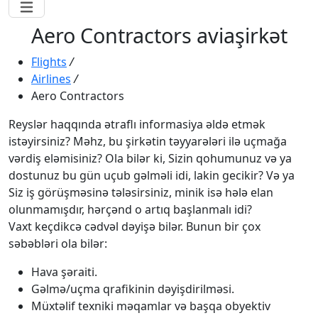
Aero Contractors aviaşirkət
Flights
/
Airlines
/
Aero Contractors
Reyslər haqqında ətraflı informasiya əldə etmək
istəyirsiniz? Məhz, bu şirkətin təyyarələri ilə uçmağa
vərdiş eləmisiniz? Ola bilər ki, Sizin qohumunuz və ya
dostunuz bu gün uçub gəlməli idi, lakin gecikir? Və ya
Siz iş görüşməsinə tələsirsiniz, minik isə hələ elan
olunmamışdır, hərçənd o artıq başlanmalı idi?
Vaxt keçdikcə cədvəl dəyişə bilər. Bunun bir çox
səbəbləri ola bilər:
Hava şəraiti.
Gəlmə/uçma qrafikinin dəyişdirilməsi.
Müxtəlif texniki məqamlar və başqa obyektiv