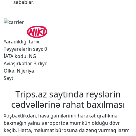
səbəblər.
Yaradıldığı tarix:
Təyyarələrin sayı: 0
İATA kodu: NG
Aviaşirkətlər Birliyi: -
Ölkə: Nijeriya
Sayt:
Trips.az saytında reyslərin
cədvəllərinə rahat baxılması
Xoşbəxtlikdən, hava gəmilərinin hərəkət qrafikinə
baxmağın yalnız aeroportda mümkün olduğu dövr
keçib. Hətta, məlumat bürosuna da zəng vurmaq lazım