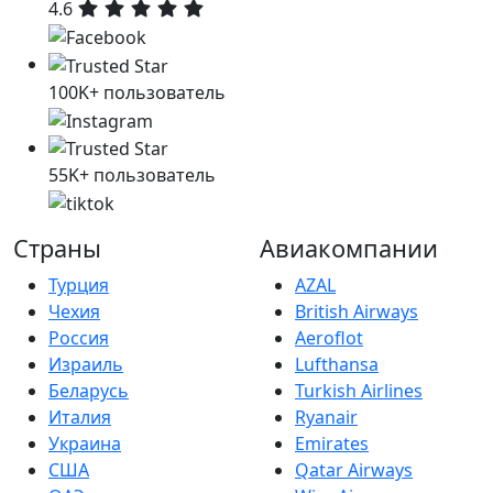
4.6
100K+ пользователь
55K+ пользователь
Страны
Авиакомпании
Турция
AZAL
Чехия
British Airways
Россия
Aeroflot
Израиль
Lufthansa
Беларусь
Turkish Airlines
Италия
Ryanair
Украина
Emirates
США
Qatar Airways