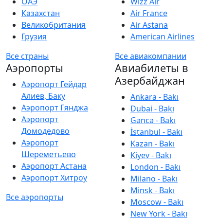
ОАЭ
Wizz Air
Казахстан
Air France
Великобритания
Air Astana
Грузия
American Airlines
Все страны
Все авиакомпании
Аэропорты
Авиабилеты в
Азербайджан
Аэропорт Гейдар
Алиев, Баку
Ankara - Bakı
Аэропорт Гянджа
Dubai - Bakı
Аэропорт
Gəncə - Bakı
Домодедово
İstanbul - Bakı
Аэропорт
Kazan - Bakı
Шереметьево
Kiyev - Bakı
Аэропорт Астана
London - Bakı
Аэропорт Хитроу
Milano - Bakı
Minsk - Bakı
Все аэропорты
Moscow - Bakı
New York - Bakı