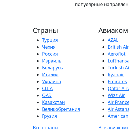
популярные направлени
Страны
Авиаком
Турция
AZAL
Чехия
British A
Россия
Aeroflot
Израиль
Lufthans
Беларусь
Turkish Ai
Италия
Ryanair
Украина
Emirates
США
Qatar Ai
ОАЭ
Wizz Air
Казахстан
Air Franc
Великобритания
Air Astan
Грузия
American 
Все страны
Все авиаком