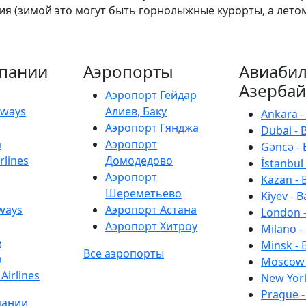
я (зимой это могут быть горнолыжные курорты, а лето
пании
Аэропорты
Авиабил
Азерба
Аэропорт Гейдар
irways
Алиев, Баку
Ankara -
Аэропорт Гянджа
Dubai - 
a
Аэропорт
Gəncə - 
rlines
Домодедово
İstanbul 
Аэропорт
Kazan - 
Шереметьево
Kiyev - B
rways
Аэропорт Астана
London -
Аэропорт Хитроу
Milano -
e
Minsk - 
Все аэропорты
a
Moscow 
Airlines
New York
Prague -
пании