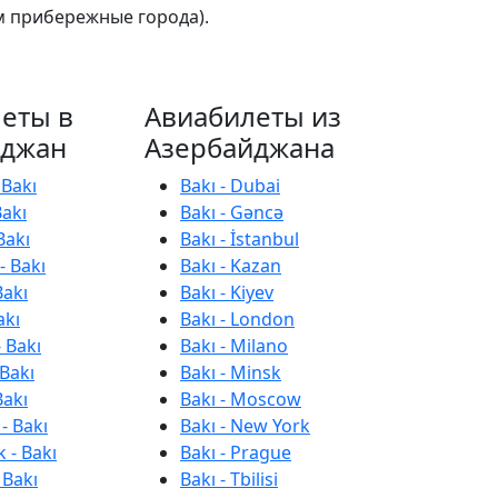
м прибережные города).
еты в
Авиабилеты из
йджан
Азербайджана
 Bakı
Bakı - Dubai
Bakı
Bakı - Gəncə
Bakı
Bakı - İstanbul
- Bakı
Bakı - Kazan
Bakı
Bakı - Kiyev
akı
Bakı - London
 Bakı
Bakı - Milano
 Bakı
Bakı - Minsk
Bakı
Bakı - Moscow
- Bakı
Bakı - New York
 - Bakı
Bakı - Prague
 Bakı
Bakı - Tbilisi