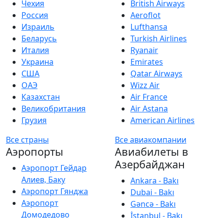
Чехия
British Airways
Россия
Aeroflot
Израиль
Lufthansa
Беларусь
Turkish Airlines
Италия
Ryanair
Украина
Emirates
США
Qatar Airways
ОАЭ
Wizz Air
Казахстан
Air France
Великобритания
Air Astana
Грузия
American Airlines
Все страны
Все авиакомпании
Аэропорты
Авиабилеты в
Азербайджан
Аэропорт Гейдар
Алиев, Баку
Ankara - Bakı
Аэропорт Гянджа
Dubai - Bakı
Аэропорт
Gəncə - Bakı
Домодедово
İstanbul - Bakı