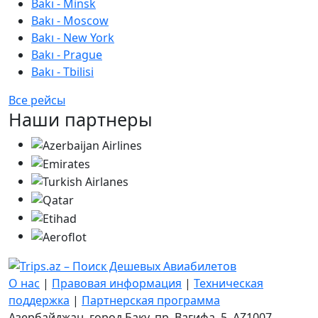
Bakı - Minsk
Bakı - Moscow
Bakı - New York
Bakı - Prague
Bakı - Tbilisi
Все рейсы
Наши партнеры
О нас
|
Правовая информация
|
Техническая
поддержка
|
Партнерская программа
Азербайджан, город Баку, пр. Вагифа. 5, AZ1007