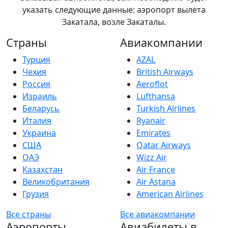
указать следующие данные: аэропорт вылета
Закатала, возле Закаталы.
Страны
Авиакомпании
Турция
AZAL
Чехия
British Airways
Россия
Aeroflot
Израиль
Lufthansa
Беларусь
Turkish Airlines
Италия
Ryanair
Украина
Emirates
США
Qatar Airways
ОАЭ
Wizz Air
Казахстан
Air France
Великобритания
Air Astana
Грузия
American Airlines
Все страны
Все авиакомпании
Аэропорты
Авиабилеты в