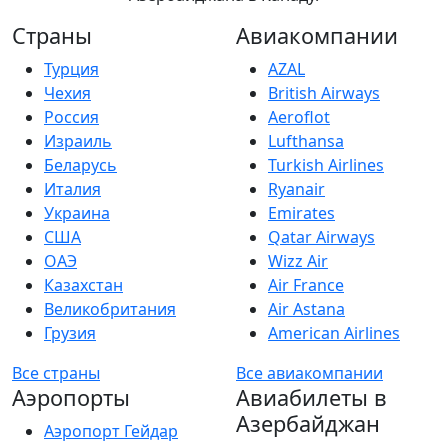
Страны
Авиакомпании
Турция
AZAL
Чехия
British Airways
Россия
Aeroflot
Израиль
Lufthansa
Беларусь
Turkish Airlines
Италия
Ryanair
Украина
Emirates
США
Qatar Airways
ОАЭ
Wizz Air
Казахстан
Air France
Великобритания
Air Astana
Грузия
American Airlines
Все страны
Все авиакомпании
Аэропорты
Авиабилеты в
Азербайджан
Аэропорт Гейдар