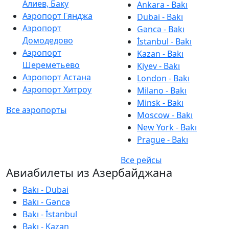
Алиев, Баку
Ankara - Bakı
Аэропорт Гянджа
Dubai - Bakı
Аэропорт
Gəncə - Bakı
Домодедово
İstanbul - Bakı
Аэропорт
Kazan - Bakı
Шереметьево
Kiyev - Bakı
Аэропорт Астана
London - Bakı
Аэропорт Хитроу
Milano - Bakı
Minsk - Bakı
Все аэропорты
Moscow - Bakı
New York - Bakı
Prague - Bakı
Все рейсы
Авиабилеты из Азербайджана
Bakı - Dubai
Bakı - Gəncə
Bakı - İstanbul
Bakı - Kazan