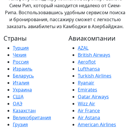
Сием Рип, который находится недалеко от Сием-
Рипа. Воспользовавшись удобным сервисом поиска
и бронирования, пассажиру сможет с легкостью
заказать авиабилеты из Камбоджи в Азербайджан.
Страны
Авиакомпании
Турция
AZAL
Чехия
British Airways
Россия
Aeroflot
Израиль
Lufthansa
Беларусь
Turkish Airlines
Италия
Ryanair
Украина
Emirates
США
Qatar Airways
ОАЭ
Wizz Air
Казахстан
Air France
Великобритания
Air Astana
Грузия
American Airlines