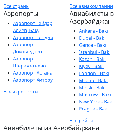
Все страны
Все авиакомпании
Аэропорты
Авиабилеты в
Азербайджан
Аэропорт Гейдар
Алиев, Баку
Ankara - Bakı
Аэропорт Гянджа
Dubai - Bakı
Аэропорт
Gəncə - Bakı
Домодедово
İstanbul - Bakı
Аэропорт
Kazan - Bakı
Шереметьево
Kiyev - Bakı
Аэропорт Астана
London - Bakı
Аэропорт Хитроу
Milano - Bakı
Minsk - Bakı
Все аэропорты
Moscow - Bakı
New York - Bakı
Prague - Bakı
Все рейсы
Авиабилеты из Азербайджана