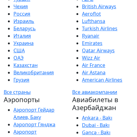
Чехия
British Airways
Россия
Aeroflot
Израиль
Lufthansa
Беларусь
Turkish Airlines
Италия
Ryanair
Украина
Emirates
США
Qatar Airways
ОАЭ
Wizz Air
Казахстан
Air France
Великобритания
Air Astana
Грузия
American Airlines
Все страны
Все авиакомпании
Аэропорты
Авиабилеты в
Азербайджан
Аэропорт Гейдар
Алиев, Баку
Ankara - Bakı
Аэропорт Гянджа
Dubai - Bakı
Аэропорт
Gəncə - Bakı