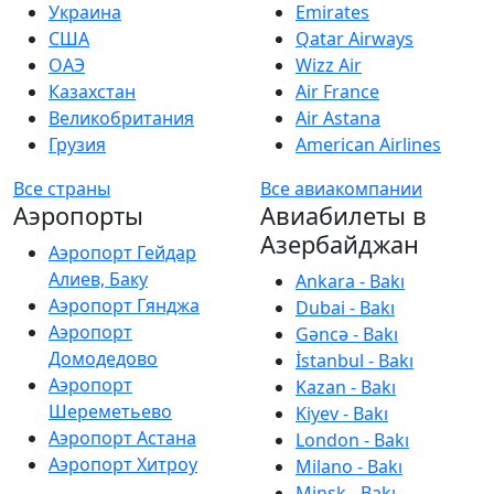
Украина
Emirates
США
Qatar Airways
ОАЭ
Wizz Air
Казахстан
Air France
Великобритания
Air Astana
Грузия
American Airlines
Все страны
Все авиакомпании
Аэропорты
Авиабилеты в
Азербайджан
Аэропорт Гейдар
Алиев, Баку
Ankara - Bakı
Аэропорт Гянджа
Dubai - Bakı
Аэропорт
Gəncə - Bakı
Домодедово
İstanbul - Bakı
Аэропорт
Kazan - Bakı
Шереметьево
Kiyev - Bakı
Аэропорт Астана
London - Bakı
Аэропорт Хитроу
Milano - Bakı
Minsk - Bakı