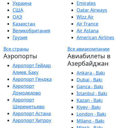
Украина
Emirates
США
Qatar Airways
ОАЭ
Wizz Air
Казахстан
Air France
Великобритания
Air Astana
Грузия
American Airlines
Все страны
Все авиакомпании
Аэропорты
Авиабилеты в
Азербайджан
Аэропорт Гейдар
Алиев, Баку
Ankara - Bakı
Аэропорт Гянджа
Dubai - Bakı
Аэропорт
Gəncə - Bakı
Домодедово
İstanbul - Bakı
Аэропорт
Kazan - Bakı
Шереметьево
Kiyev - Bakı
Аэропорт Астана
London - Bakı
Аэропорт Хитроу
Milano - Bakı
Minsk - Bakı