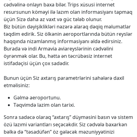
cədvəlinə onlayn baxa bilər. Trips xüsusi internet
resursunun köməyi ilə lazım olan informasiyanı tapmaq
üçün Sizə daha az vaxt və güc tələb olunur.
Biz bütün dəyişiklikləri nəzərə alaraq dəqiq məlumatlar
təqdim edirik. Siz ölkənin aeroportlarında bütün reyslər
haqqında nizamlanmış informasiyanı əldə edirsiniz.
Burada və indi Armavia aviareyslərinin cədvəlini
öyrənmək olar. Bu, hətta ən təcrübəsiz internet
istifadəçisi üçün çox sadədir.
Bunun üçün Siz axtarış parametrlərini sahələrə daxil
etməlisiniz:
Gəlmə aeroportunu.
Təqvimdə lazim olan tarixi.
Sonra sadəcə olaraq “axtarış” düyməsini basın və sistem
özü lazımi variantları seçəcəkdir. Siz cədvələ baxarkən
bəlkə də “təsadüfən” öz gələcək məzuniyyətinizi