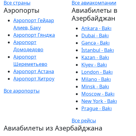
Все страны
Все авиакомпании
Аэропорты
Авиабилеты в
Азербайджан
Аэропорт Гейдар
Алиев, Баку
Ankara - Bakı
Аэропорт Гянджа
Dubai - Bakı
Аэропорт
Gəncə - Bakı
Домодедово
İstanbul - Bakı
Аэропорт
Kazan - Bakı
Шереметьево
Kiyev - Bakı
Аэропорт Астана
London - Bakı
Аэропорт Хитроу
Milano - Bakı
Minsk - Bakı
Все аэропорты
Moscow - Bakı
New York - Bakı
Prague - Bakı
Все рейсы
Авиабилеты из Азербайджана