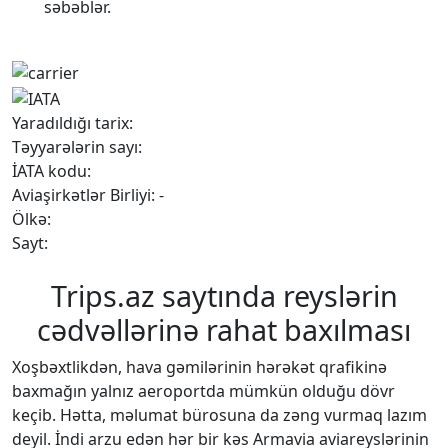
səbəblər.
Yaradıldığı tarix:
Təyyarələrin sayı:
İATA kodu:
Aviaşirkətlər Birliyi: -
Ölkə:
Sayt:
Trips.az saytında reyslərin
cədvəllərinə rahat baxılması
Xoşbəxtlikdən, hava gəmilərinin hərəkət qrafikinə
baxmağın yalnız aeroportda mümkün olduğu dövr
keçib. Hətta, məlumat bürosuna da zəng vurmaq lazım
deyil. İndi arzu edən hər bir kəs Armavia aviareyslərinin