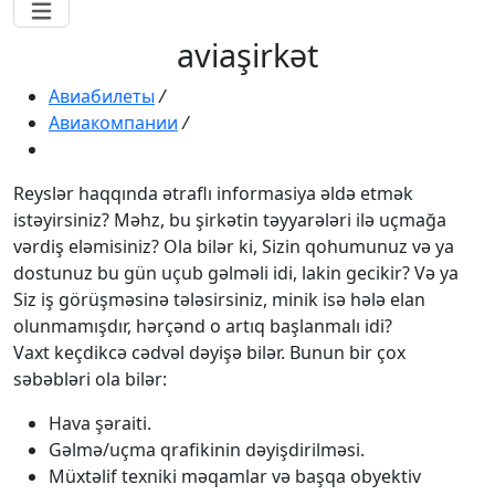
aviaşirkət
Авиабилеты
/
Авиакомпании
/
Reyslər haqqında ətraflı informasiya əldə etmək
istəyirsiniz? Məhz, bu şirkətin təyyarələri ilə uçmağa
vərdiş eləmisiniz? Ola bilər ki, Sizin qohumunuz və ya
dostunuz bu gün uçub gəlməli idi, lakin gecikir? Və ya
Siz iş görüşməsinə tələsirsiniz, minik isə hələ elan
olunmamışdır, hərçənd o artıq başlanmalı idi?
Vaxt keçdikcə cədvəl dəyişə bilər. Bunun bir çox
səbəbləri ola bilər:
Hava şəraiti.
Gəlmə/uçma qrafikinin dəyişdirilməsi.
Müxtəlif texniki məqamlar və başqa obyektiv