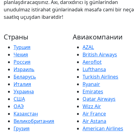
planlaşdıracaqsınız. Axı, darıxdırıcı iş günlərindən
unudulmaz istirahət günlərinədək məsafə cəmi bir neçə
saatlıq uçuşdan ibarətdir!
Страны
Авиакомпании
Турция
AZAL
Чехия
British Airways
Россия
Aeroflot
Израиль
Lufthansa
Беларусь
Turkish Airlines
Италия
Ryanair
Украина
Emirates
США
Qatar Airways
ОАЭ
Wizz Air
Казахстан
Air France
Великобритания
Air Astana
Грузия
American Airlines