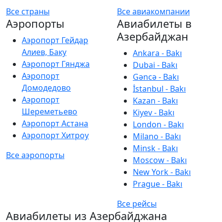
Все страны
Все авиакомпании
Аэропорты
Авиабилеты в
Азербайджан
Аэропорт Гейдар
Алиев, Баку
Ankara - Bakı
Аэропорт Гянджа
Dubai - Bakı
Аэропорт
Gəncə - Bakı
Домодедово
İstanbul - Bakı
Аэропорт
Kazan - Bakı
Шереметьево
Kiyev - Bakı
Аэропорт Астана
London - Bakı
Аэропорт Хитроу
Milano - Bakı
Minsk - Bakı
Все аэропорты
Moscow - Bakı
New York - Bakı
Prague - Bakı
Все рейсы
Авиабилеты из Азербайджана