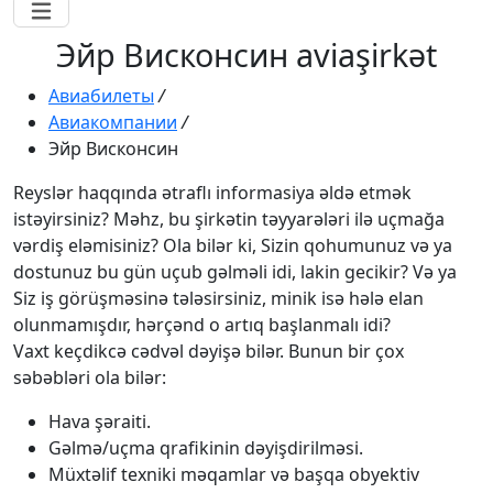
Эйр Висконсин aviaşirkət
Авиабилеты
/
Авиакомпании
/
Эйр Висконсин
Reyslər haqqında ətraflı informasiya əldə etmək
istəyirsiniz? Məhz, bu şirkətin təyyarələri ilə uçmağa
vərdiş eləmisiniz? Ola bilər ki, Sizin qohumunuz və ya
dostunuz bu gün uçub gəlməli idi, lakin gecikir? Və ya
Siz iş görüşməsinə tələsirsiniz, minik isə hələ elan
olunmamışdır, hərçənd o artıq başlanmalı idi?
Vaxt keçdikcə cədvəl dəyişə bilər. Bunun bir çox
səbəbləri ola bilər:
Hava şəraiti.
Gəlmə/uçma qrafikinin dəyişdirilməsi.
Müxtəlif texniki məqamlar və başqa obyektiv