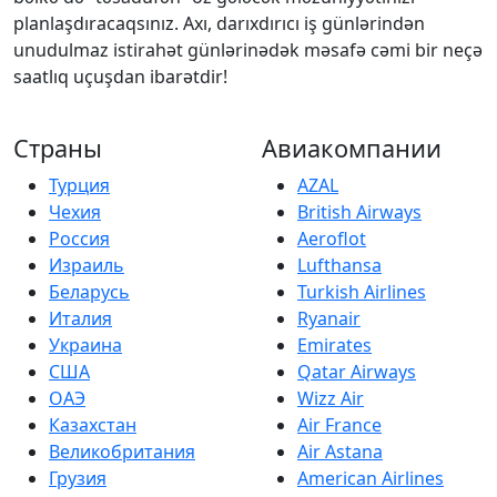
planlaşdıracaqsınız. Axı, darıxdırıcı iş günlərindən
unudulmaz istirahət günlərinədək məsafə cəmi bir neçə
saatlıq uçuşdan ibarətdir!
Страны
Авиакомпании
Турция
AZAL
Чехия
British Airways
Россия
Aeroflot
Израиль
Lufthansa
Беларусь
Turkish Airlines
Италия
Ryanair
Украина
Emirates
США
Qatar Airways
ОАЭ
Wizz Air
Казахстан
Air France
Великобритания
Air Astana
Грузия
American Airlines