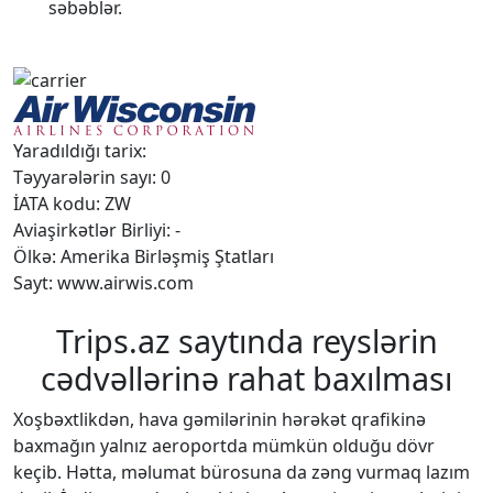
səbəblər.
Yaradıldığı tarix:
Təyyarələrin sayı: 0
İATA kodu: ZW
Aviaşirkətlər Birliyi: -
Ölkə: Amerika Birləşmiş Ştatları
Sayt: www.airwis.com
Trips.az saytında reyslərin
cədvəllərinə rahat baxılması
Xoşbəxtlikdən, hava gəmilərinin hərəkət qrafikinə
baxmağın yalnız aeroportda mümkün olduğu dövr
keçib. Hətta, məlumat bürosuna da zəng vurmaq lazım