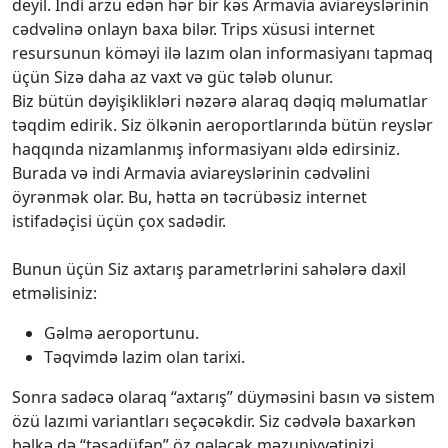
deyil. İndi arzu edən hər bir kəs Armavia aviareyslərinin
cədvəlinə onlayn baxa bilər. Trips xüsusi internet
resursunun köməyi ilə lazım olan informasiyanı tapmaq
üçün Sizə daha az vaxt və güc tələb olunur.
Biz bütün dəyişiklikləri nəzərə alaraq dəqiq məlumatlar
təqdim edirik. Siz ölkənin aeroportlarında bütün reyslər
haqqında nizamlanmış informasiyanı əldə edirsiniz.
Burada və indi Armavia aviareyslərinin cədvəlini
öyrənmək olar. Bu, hətta ən təcrübəsiz internet
istifadəçisi üçün çox sadədir.
Bunun üçün Siz axtarış parametrlərini sahələrə daxil
etməlisiniz:
Gəlmə aeroportunu.
Təqvimdə lazim olan tarixi.
Sonra sadəcə olaraq “axtarış” düyməsini basın və sistem
özü lazımi variantları seçəcəkdir. Siz cədvələ baxarkən
bəlkə də “təsadüfən” öz gələcək məzuniyyətinizi