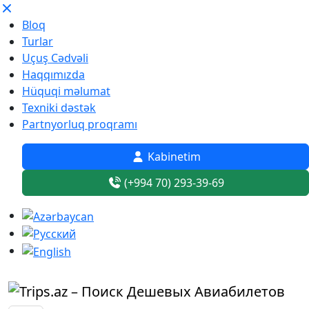
Bloq
Turlar
Uçuş Cədvəli
Haqqımızda
Hüquqi məlumat
Texniki dəstək
Partnyorluq proqramı
Kabinetim
(+994 70) 293-39-69