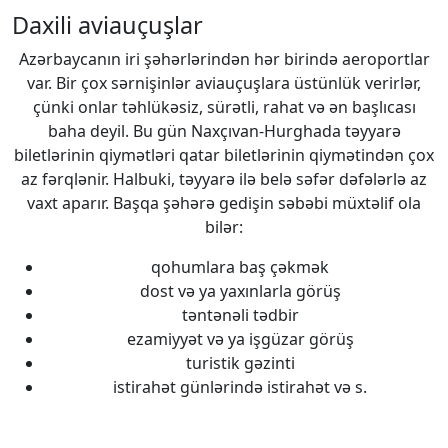
Daxili aviauçuşlar
Azərbaycanın iri şəhərlərindən hər birində aeroportlar
var. Bir çox sərnişinlər aviauçuşlara üstünlük verirlər,
çünki onlar təhlükəsiz, sürətli, rahat və ən başlıcası
baha deyil. Bu gün Naxçıvan-Hurghada təyyarə
biletlərinin qiymətləri qatar biletlərinin qiymətindən çox
az fərqlənir. Halbuki, təyyarə ilə belə səfər dəfələrlə az
vaxt aparır. Başqa şəhərə gedişin səbəbi müxtəlif ola
bilər:
qohumlara baş çəkmək
dost və ya yaxınlarla görüş
təntənəli tədbir
ezamiyyət və ya işgüzar görüş
turistik gəzinti
istirahət günlərində istirahət və s.