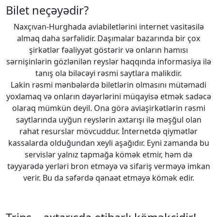
Bilet neçəyədir?
Naxçıvan-Hurghada aviabiletlərini internet vasitəsilə
almaq daha sərfəlidir. Daşımalar bazarında bir çox
şirkətlər fəaliyyət göstərir və onların hamısı
sərnişinlərin gözlənilən reyslər haqqında informasiya ilə
tanış ola biləcəyi rəsmi saytlara malikdir.
Lakin rəsmi mənbələrdə biletlərin olmasını mütəmadi
yoxlamaq və onların dəyərlərini müqayisə etmək sadəcə
olaraq mümkün deyil. Ona görə aviaşirkətlərin rəsmi
saytlarında uyğun reyslərin axtarışı ilə məşğul olan
rahat resurslar mövcuddur. İnternetdə qiymətlər
kassalarda olduğundan xeyli aşağıdır. Eyni zamanda bu
servislər yalnız tapmağa kömək etmir, həm də
təyyarədə yerləri bron etməyə və sifariş verməyə imkan
verir. Bu da səfərdə qənaət etməyə kömək edir.