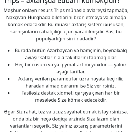
Trips – axtarışda etibarlı köməkçidir!
Məşhur onlayn resurs Trips münasib aviareysi tapmağa,
Naxçıvan-Hurghada biletlərini bron etməyə və almağa
kömək edəcəkdir. Bu müasir axtarış sistemi xüsusən,
sərnişinlərin rahatçılığı üçün yaradılmışdır. Bəs, bu
populyarlığın sirri nədədir?
Burada bütün Azərbaycan və həmçinin, beynəlxalq
aviaşirkətlərin əla təkliflərini tapmaq olar.
Heç bir rüsum və ya qiymət artımı yoxdur — yalnız
aşağı tariflər.
Axtarış verilən parametrlər üzrə həyata keçirilir,
haradan almaq qərarını isə Siz verirsiniz.
Fasiləsiz dəstək xidməti qarşıya çıxan hər bir
məsələdə Sizə kömək edəcəkdir.
Əgər Siz rahat, tez və ucuz səyahət etmək istəyirsinizsə,
onda biz bir neçə dəqiqə ərzində Sizə lazım olan
variantları seçərik. Siz yalnız axtarış parametrlərini