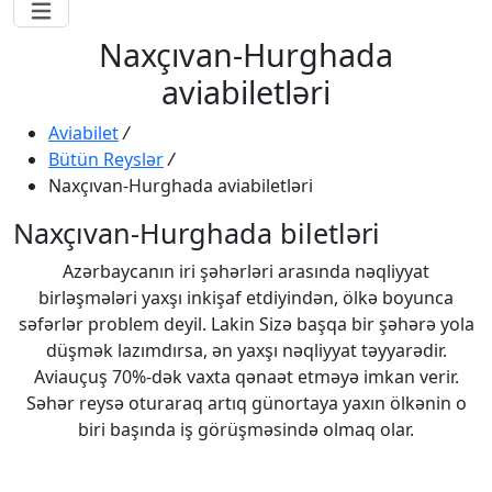
Naxçıvan-Hurghada
aviabiletləri
Aviabilet
/
Bütün Reyslər
/
Naxçıvan-Hurghada aviabiletləri
Naxçıvan-Hurghada biletləri
Azərbaycanın iri şəhərləri arasında nəqliyyat
birləşmələri yaxşı inkişaf etdiyindən, ölkə boyunca
səfərlər problem deyil. Lakin Sizə başqa bir şəhərə yola
düşmək lazımdırsa, ən yaxşı nəqliyyat təyyarədir.
Aviauçuş 70%-dək vaxta qənaət etməyə imkan verir.
Səhər reysə oturaraq artıq günortaya yaxın ölkənin o
biri başında iş görüşməsində olmaq olar.