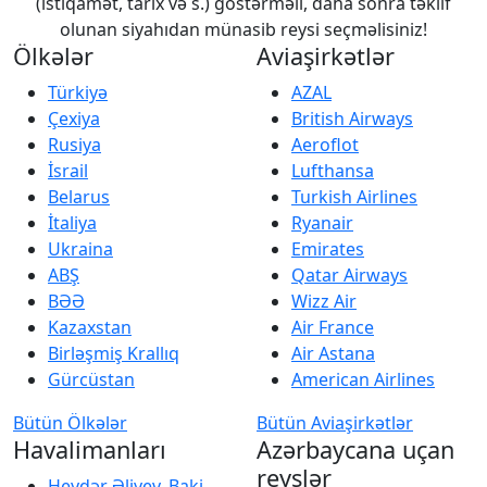
(istiqamət, tarix və s.) göstərməli, daha sonra təklif
olunan siyahıdan münasib reysi seçməlisiniz!
Ölkələr
Aviaşirkətlər
Türkiyə
AZAL
Çexiya
British Airways
Rusiya
Aeroflot
İsrail
Lufthansa
Belarus
Turkish Airlines
İtaliya
Ryanair
Ukraina
Emirates
ABŞ
Qatar Airways
BƏƏ
Wizz Air
Kazaxstan
Air France
Birləşmiş Krallıq
Air Astana
Gürcüstan
American Airlines
Bütün Ölkələr
Bütün Aviaşirkətlər
Havalimanları
Azərbaycana uçan
reyslər
Heydər Əliyev, Baki