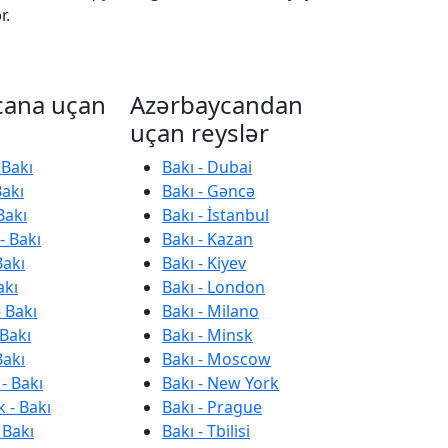
r.
cana uçan
Azərbaycandan
uçan reyslər
 Bakı
Bakı - Dubai
Bakı
Bakı - Gəncə
Bakı
Bakı - İstanbul
- Bakı
Bakı - Kazan
Bakı
Bakı - Kiyev
akı
Bakı - London
 Bakı
Bakı - Milano
 Bakı
Bakı - Minsk
Bakı
Bakı - Moscow
- Bakı
Bakı - New York
 - Bakı
Bakı - Prague
 Bakı
Bakı - Tbilisi