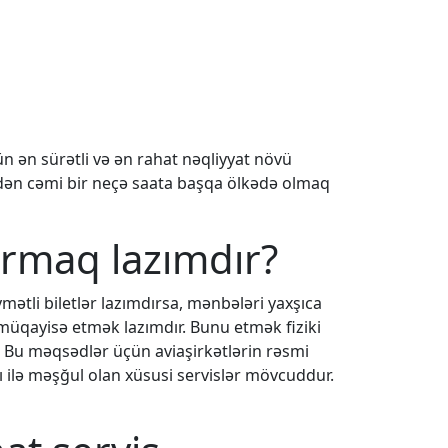
n ən sürətli və ən rahat nəqliyyat növü
mədən cəmi bir neçə saata başqa ölkədə olmaq
tarmaq lazımdır?
mətli biletlər lazımdırsa, mənbələri yaxşıca
müqayisə etmək lazımdır. Bunu etmək fiziki
Bu məqsədlər üçün aviaşirkətlərin rəsmi
şı ilə məşğul olan xüsusi servislər mövcuddur.