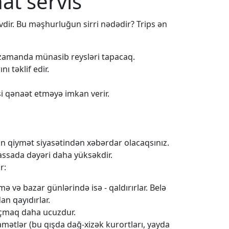
hat servis
dir. Bu məşhurluğun sirri nədədir? Trips ən
ir zamanda münasib reysləri tapacaq.
ı təklif edir.
si qənaət etməyə imkan verir.
ının qiymət siyasətindən xəbərdar olacaqsınız.
kassada dəyəri daha yüksəkdir.
r:
ə və bazar günlərində isə - qaldırırlar. Belə
an qayıdırlar.
uçmaq daha ucuzdur.
iqamətlər (bu qışda dağ-xizək kurortları, yayda