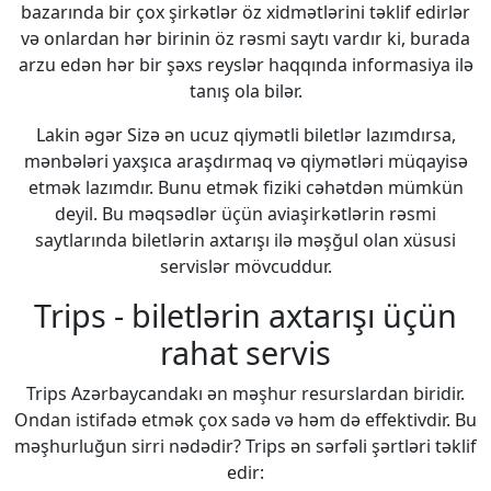
bazarında bir çox şirkətlər öz xidmətlərini təklif edirlər
və onlardan hər birinin öz rəsmi saytı vardır ki, burada
arzu edən hər bir şəxs reyslər haqqında informasiya ilə
tanış ola bilər.
Lakin əgər Sizə ən ucuz qiymətli biletlər lazımdırsa,
mənbələri yaxşıca araşdırmaq və qiymətləri müqayisə
etmək lazımdır. Bunu etmək fiziki cəhətdən mümkün
deyil. Bu məqsədlər üçün aviaşirkətlərin rəsmi
saytlarında biletlərin axtarışı ilə məşğul olan xüsusi
servislər mövcuddur.
Trips - biletlərin axtarışı üçün
rahat servis
Trips Azərbaycandakı ən məşhur resurslardan biridir.
Ondan istifadə etmək çox sadə və həm də effektivdir. Bu
məşhurluğun sirri nədədir? Trips ən sərfəli şərtləri təklif
edir: