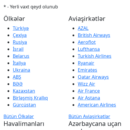
* - Yerli vaxt qeyd olunub
Ölkələr
Aviaşirkətlər
Türkiyə
AZAL
Çexiya
British Airways
Rusiya
Aeroflot
İsrail
Lufthansa
Belarus
Turkish Airlines
İtaliya
Ryanair
Ukraina
Emirates
ABŞ
Qatar Airways
BƏƏ
Wizz Air
Kazaxstan
Air France
Birləşmiş Krallıq
Air Astana
Gürcüstan
American Airlines
Bütün Ölkələr
Bütün Aviaşirkətlər
Havalimanları
Azərbaycana uçan