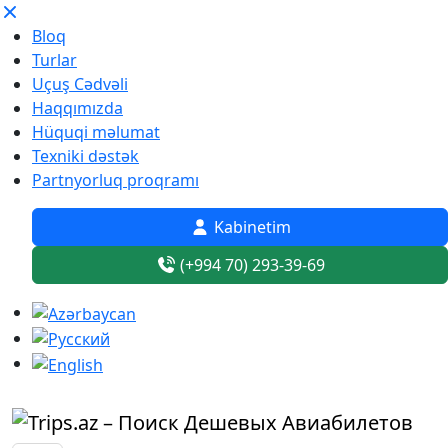
Bloq
Turlar
Uçuş Cədvəli
Haqqımızda
Hüquqi məlumat
Texniki dəstək
Partnyorluq proqramı
Kabinetim
(+994 70) 293-39-69