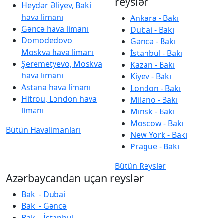
reyslər
Heydər Əliyev, Baki
hava limanı
Ankara - Bakı
Gəncə hava limanı
Dubai - Bakı
Domodedovo,
Gəncə - Bakı
Moskva hava limanı
İstanbul - Bakı
Şeremetyevo, Moskva
Kazan - Bakı
hava limanı
Kiyev - Bakı
Astana hava limanı
London - Bakı
Hitrou, London hava
Milano - Bakı
limanı
Minsk - Bakı
Moscow - Bakı
Bütün Havalimanları
New York - Bakı
Prague - Bakı
Bütün Reyslər
Azərbaycandan uçan reyslər
Bakı - Dubai
Bakı - Gəncə
Bakı - İstanbul