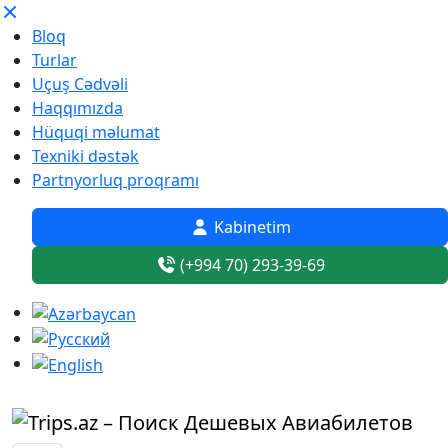
Bloq
Turlar
Uçuş Cədvəli
Haqqımızda
Hüquqi məlumat
Texniki dəstək
Partnyorluq proqramı
Kabinetim
(+994 70) 293-39-69