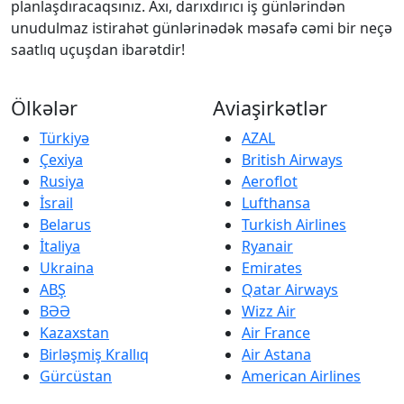
planlaşdıracaqsınız. Axı, darıxdırıcı iş günlərindən
unudulmaz istirahət günlərinədək məsafə cəmi bir neçə
saatlıq uçuşdan ibarətdir!
Ölkələr
Aviaşirkətlər
Türkiyə
AZAL
Çexiya
British Airways
Rusiya
Aeroflot
İsrail
Lufthansa
Belarus
Turkish Airlines
İtaliya
Ryanair
Ukraina
Emirates
ABŞ
Qatar Airways
BƏƏ
Wizz Air
Kazaxstan
Air France
Birləşmiş Krallıq
Air Astana
Gürcüstan
American Airlines