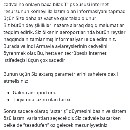
cədvəlinə onlayn baxa bilər. Trips xüsusi internet
resursunun köməyi ilə lazım olan informasiyanı tapmaq
üçün Sizə daha az vaxt və güc tələb olunur.
Biz bütün dəyişiklikləri nəzərə alaraq dəqiq məlumatlar
təqdim edirik. Siz ölkənin aeroportlarında bütün reyslər
haqqında nizamlanmış informasiyanı əldə edirsiniz.
Burada və indi Armavia aviareyslərinin cədvəlini
öyrənmək olar. Bu, hətta ən təcrübəsiz internet
istifadəçisi üçün çox sadədir.
Bunun üçün Siz axtarış parametrlərini sahələrə daxil
etməlisiniz:
Gəlmə aeroportunu.
Təqvimdə lazim olan tarixi.
Sonra sadəcə olaraq “axtarış” düyməsini basın və sistem
özü lazımi variantları seçəcəkdir. Siz cədvələ baxarkən
bəlkə də “təsadüfən” öz gələcək məzuniyyətinizi