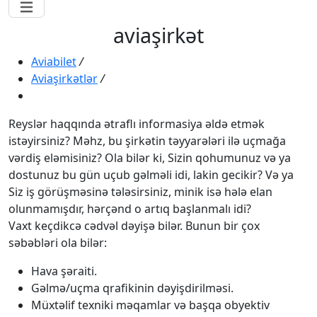
aviaşirkət
Aviabilet
/
Aviaşirkətlər
/
Reyslər haqqında ətraflı informasiya əldə etmək
istəyirsiniz? Məhz, bu şirkətin təyyarələri ilə uçmağa
vərdiş eləmisiniz? Ola bilər ki, Sizin qohumunuz və ya
dostunuz bu gün uçub gəlməli idi, lakin gecikir? Və ya
Siz iş görüşməsinə tələsirsiniz, minik isə hələ elan
olunmamışdır, hərçənd o artıq başlanmalı idi?
Vaxt keçdikcə cədvəl dəyişə bilər. Bunun bir çox
səbəbləri ola bilər:
Hava şəraiti.
Gəlmə/uçma qrafikinin dəyişdirilməsi.
Müxtəlif texniki məqamlar və başqa obyektiv