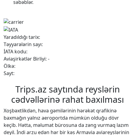
səbəblər.
Yaradıldığı tarix:
Təyyarələrin sayı:
İATA kodu:
Aviaşirkətlər Birliyi: -
Ölkə:
Sayt:
Trips.az saytında reyslərin
cədvəllərinə rahat baxılması
Xoşbəxtlikdən, hava gəmilərinin hərəkət qrafikinə
baxmağın yalnız aeroportda mümkün olduğu dövr
keçib. Hətta, məlumat bürosuna da zəng vurmaq lazım
deyil. İndi arzu edən hər bir kəs Armavia aviareyslərinin