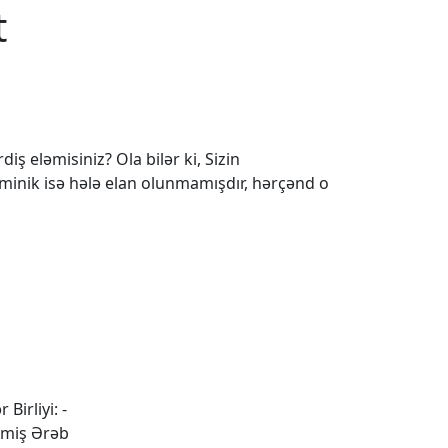
t
iş eləmisiniz? Ola bilər ki, Sizin
 minik isə hələ elan olunmamışdır, hərçənd o
 Birliyi: -
şmiş Ərəb