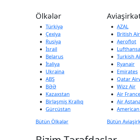
Ölkələr
Aviaşirkə
Türkiyə
AZAL
Çexiya
British A
Rusiya
Aeroflot
İsrail
Lufthans
Belarus
Turkish Ai
İtaliya
Ryanair
Ukraina
Emirates
ABŞ
Qatar Ai
BƏƏ
Wizz Air
Kazaxstan
Air Franc
Birləşmiş Krallıq
Air Astan
Gürcüstan
American 
Bütün Ölkələr
Bütün Aviaşir
Bizim Tərəfdaşlar