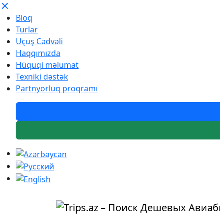
Bloq
Turlar
Uçuş Cədvəli
Haqqımızda
Hüquqi məlumat
Texniki dəstək
Partnyorluq proqramı