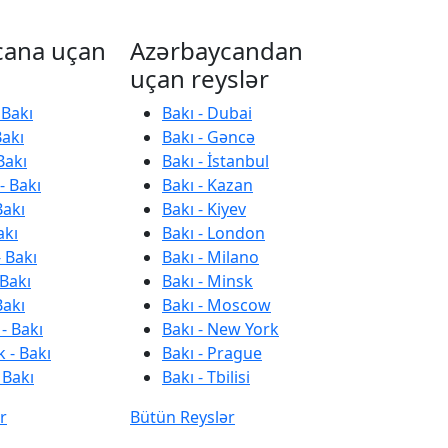
cana uçan
Azərbaycandan
uçan reyslər
 Bakı
Bakı - Dubai
Bakı
Bakı - Gəncə
Bakı
Bakı - İstanbul
- Bakı
Bakı - Kazan
Bakı
Bakı - Kiyev
akı
Bakı - London
 Bakı
Bakı - Milano
 Bakı
Bakı - Minsk
Bakı
Bakı - Moscow
- Bakı
Bakı - New York
 - Bakı
Bakı - Prague
 Bakı
Bakı - Tbilisi
r
Bütün Reyslər