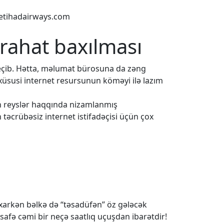
etihadairways.com
 rahat baxılması
eçib. Hətta, məlumat bürosuna da zəng
 xüsusi internet resursunun köməyi ilə lazım
ün reyslər haqqında nizamlanmış
 təcrübəsiz internet istifadəçisi üçün çox
baxarkən bəlkə də “təsadüfən” öz gələcək
safə cəmi bir neçə saatlıq uçuşdan ibarətdir!