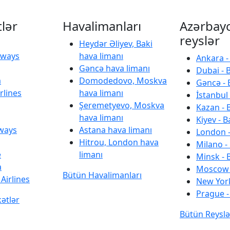
tlər
Havalimanları
Azərbay
reyslər
Heydər Əliyev, Baki
irways
hava limanı
Ankara -
Gəncə hava limanı
Dubai - 
a
Domodedovo, Moskva
Gəncə - 
rlines
hava limanı
İstanbul 
Şeremetyevo, Moskva
Kazan - 
hava limanı
Kiyev - B
rways
Astana hava limanı
London -
Hitrou, London hava
Milano -
e
limanı
Minsk - 
a
Moscow 
Bütün Havalimanları
Airlines
New York
Prague -
kətlər
Bütün Reyslə