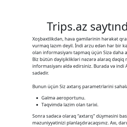
Trips.az saytın
Xoşbəxtlikdən, hava gəmilərinin hərəkət q
vurmaq lazım deyil. İndi arzu edən hər bir k
olan informasiyanı tapmaq üçün Sizə daha az
Biz bütün dəyişiklikləri nəzərə alaraq dəqi
informasiyanı əldə edirsiniz. Burada və indi 
sadədir.
Bunun üçün Siz axtarış parametrlərini sahələ
Gəlmə aeroportunu.
Təqvimdə lazim olan tarixi.
Sonra sadəcə olaraq “axtarış” düyməsini bası
məzuniyyətinizi planlaşdıracaqsınız. Axı, da