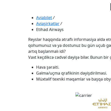
Aviabilet
/
Aviaşirkətlər
/
Etihad Airways
Reyslər haqqında ətraflı informasiya əldə etmə
qohumunuz və ya dostunuz bu gün uçub gəlməli
artıq başlanmalı idi?
Vaxt keçdikcə cədvəl dəyişə bilər. Bunun bir ç
Hava şəraiti.
Gəlmə/uçma qrafikinin dəyişdirilməsi.
Müxtəlif texniki məqamlar və başqa obye