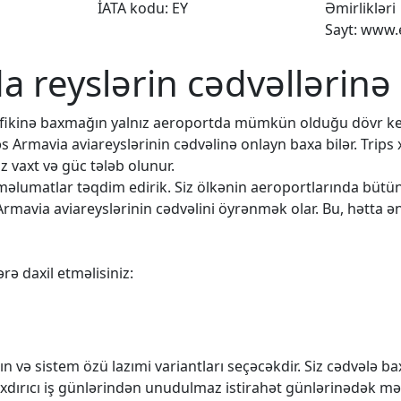
İATA kodu: EY
Əmirlikləri
Sayt: www.
da reyslərin cədvəllərinə
rafikinə baxmağın yalnız aeroportda mümkün olduğu dövr k
əs Armavia aviareyslərinin cədvəlinə onlayn baxa bilər. Trips
 vaxt və güc tələb olunur.
q məlumatlar təqdim edirik. Siz ölkənin aeroportlarında büt
Armavia aviareyslərinin cədvəlini öyrənmək olar. Bu, hətta ən
rə daxil etməlisiniz:
n və sistem özü lazımi variantları seçəcəkdir. Siz cədvələ 
rıxdırıcı iş günlərindən unudulmaz istirahət günlərinədək mə