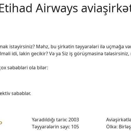
Etihad Airways aviaşirkə
k istəyirsiniz? Məhz, bu şirkətin təyyarələri ilə uçmağa vərd
 idi, lakin gecikir? Və ya Siz iş görüşməsinə tələsirsiniz,
ox səbəbləri ola bilər:
ktiv səbəblər.
Yaradıldığı tarix: 2003
Aviaşirkətlər
Təyyarələrin sayı: 105
Ölkə: Birlə